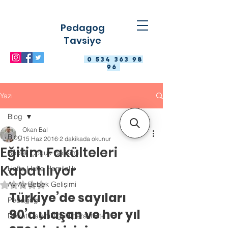
Pedagog
Tavsiye
0 534 363 98
96
Yazı
Blog
Okan Bal
Blog
15 Haz 2016
2 dakikada okunur
Eğitim Fakülteleri
Bebek Çocuk Gelişimi
Kapatılıyor
Hafta Hafta Hamilelik
Ay Ay Bebek Gelişimi
5 üzerinden NaN yıldız
Türkiye’de sayıları 
Pedagog
90’a ulaşan ve her yıl 
Dikkat Dağınıklığı Hiperaktivite