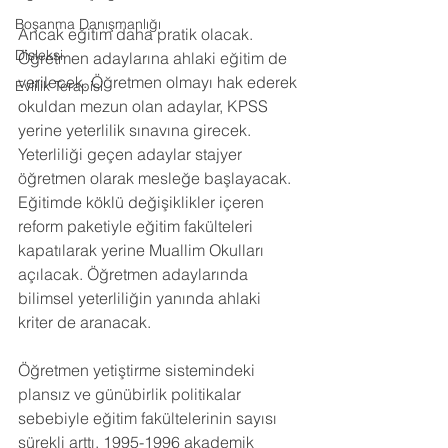
Boşanma Danışmanlığı
Ancak eğitim daha pratik olacak. 
Disleksi
Öğretmen adaylarına ahlaki eğitim de 
verilecek. Öğretmen olmayı hak ederek 
Evlilik Terapisi
okuldan mezun olan adaylar, KPSS 
yerine yeterlilik sınavına girecek. 
Yeterliliği geçen adaylar stajyer 
öğretmen olarak mesleğe başlayacak.
Eğitimde köklü değişiklikler içeren 
reform paketiyle eğitim fakülteleri 
kapatılarak yerine Muallim Okulları 
açılacak. Öğretmen adaylarında 
bilimsel yeterliliğin yanında ahlaki 
kriter de aranacak.
Öğretmen yetiştirme sistemindeki 
plansız ve günübirlik politikalar 
sebebiyle eğitim fakültelerinin sayısı 
sürekli arttı. 1995-1996 akademik 