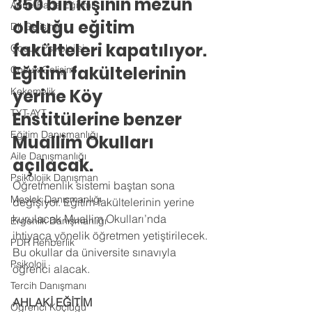
350 bin kişinin mezun 
Anne-Baba Eğitimi
olduğu eğitim 
Dil Gelişimi
fakülteleri kapatılıyor. 
Çocuk Psikolojisi
Eğitim fakültelerinin 
Çocuk Gelişimi
Kekemelik
yerine Köy 
TYT-AYT
Enstitülerine benzer 
Eğitim Danışmanlığı
Muallim Okulları 
Aile Danışmanlığı
açılacak.
Psikolojik Danışman
Öğretmenlik sistemi baştan sona 
Meslek Danışmanlığı
değişiyor. Eğitim fakültelerinin yerine 
kurulacak Muallim Okulları’nda 
Ergenlik Danışmanlığı
ihtiyaca yönelik öğretmen yetiştirilecek. 
PDR Rehberlik
Bu okullar da üniversite sınavıyla 
Psikoloji
öğrenci alacak.
Tercih Danışmanı
AHLAKİ EĞİTİM
Öğrenci Koçluğu