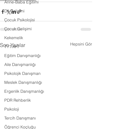
Anne-Baba Eğitimi
Dil Gelişimi
Çocuk Psikolojisi
Çocuk Gelişimi
Kekemelik
Hepsini Gör
Son Yazılar
TYT-AYT
Eğitim Danışmanlığı
Aile Danışmanlığı
Psikolojik Danışman
Meslek Danışmanlığı
Ergenlik Danışmanlığı
PDR Rehberlik
Psikoloji
Tercih Danışmanı
Öğrenci Koçluğu