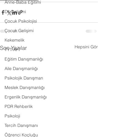
Anne-Baba Eğitimi
Dil Gelişimi
Çocuk Psikolojisi
Çocuk Gelişimi
Kekemelik
Hepsini Gör
Son Yazılar
TYT-AYT
Eğitim Danışmanlığı
Aile Danışmanlığı
Psikolojik Danışman
Meslek Danışmanlığı
Ergenlik Danışmanlığı
PDR Rehberlik
Psikoloji
Tercih Danışmanı
Öğrenci Koçluğu