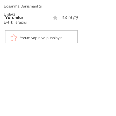
Boşanma Danışmanlığı
Disleksi
Yorumlar
0.0 / 5 (0)
Evlilik Terapisi
Gaziantep P
Yorum yapın ve puanlayın...
Evlilik Öncesi
Danışmanlık
Adres:
Mücahitler Mah. 52083 Sok.
No:42 Yasem İş Merkezi
Kat:7 Ofis:702
Şehitkamil / Gaziantep