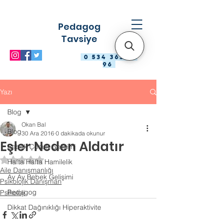
Pedagog
Tavsiye
0 534 363 98
96
Yazı
Blog
Okan Bal
Blog
30 Ara 2016
0 dakikada okunur
Eşler Neden Aldatır
Bebek Çocuk Gelişimi
5 üzerinden NaN yıldız
Hafta Hafta Hamilelik
Aile Danışmanlığı
Ay Ay Bebek Gelişimi
Psikolojik Danışman
Pedagog
Psikoloji
Dikkat Dağınıklığı Hiperaktivite