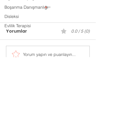
Boşanma Danışmanlığı
Disleksi
Evlilik Terapisi
Yorumlar
0.0 / 5 (0)
Gaziantep P
Yorum yapın ve puanlayın...
Evlilik Öncesi
Danışmanlık
Adres:
Mücahitler Mah. 52083 Sok.
No:42 Yasem İş Merkezi
Kat:7 Ofis:702