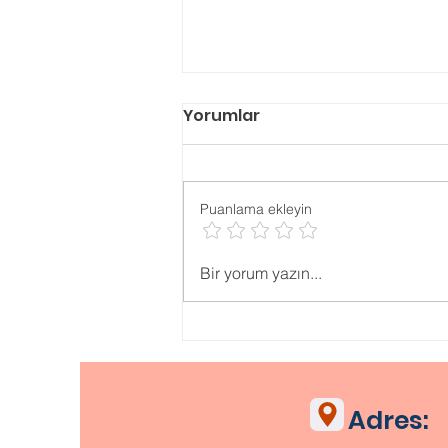
Yorumlar
Puanlama ekleyin
Psikolojik ONLİNE TESTLER
Bir yorum yazın...
Adres: