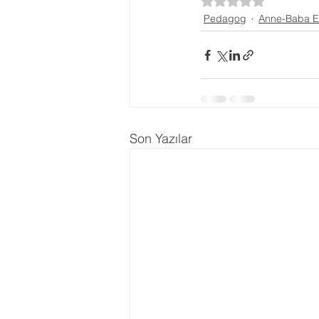
5 üzerinden NaN yı
Pedagog
Anne-Baba Eğ
Ergenlik Danışmanlığı
PDR Re
Disleksi
Evlilik Terapisi
Son Yazılar