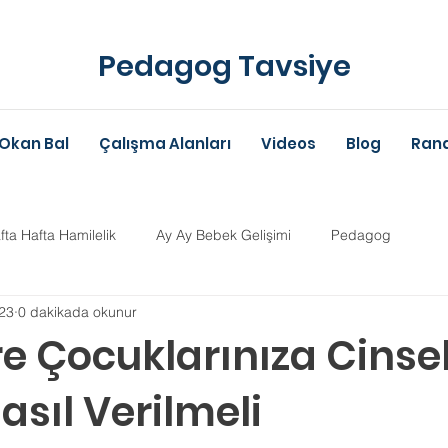
Pedagog Tavsiye
Okan Bal
Çalışma Alanları
Videos
Blog
Rand
fta Hafta Hamilelik
Ay Ay Bebek Gelişimi
Pedagog
23
0 dakikada okunur
Anne-Baba Eğitimi
Dil Gelişimi
Çocuk Psikolojisi
Çoc
e Çocuklarınıza Cinse
asıl Verilmeli
im Danışmanlığı
Aile Danışmanlığı
Psikolojik Danışman