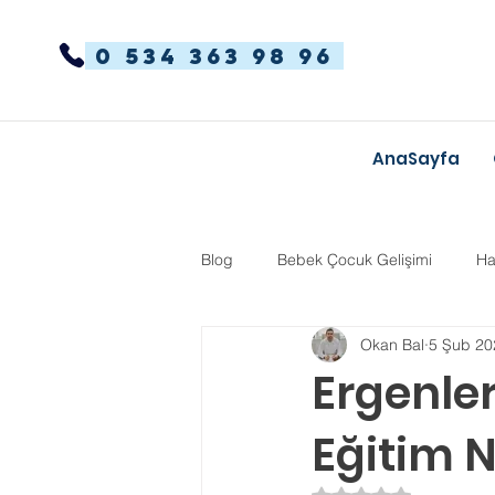
0 534 363 98 96
AnaSayfa
Blog
Bebek Çocuk Gelişimi
Ha
Okan Bal
5 Şub 20
Dikkat Dağınıklığı Hiperaktivite
Ergenler
Eğitim N
Kekemelik
TYT-AYT
Eğit