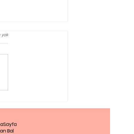
 yok
agog Danışmanlığı
Zaman Almalısınız?
aSayfa
an Bal