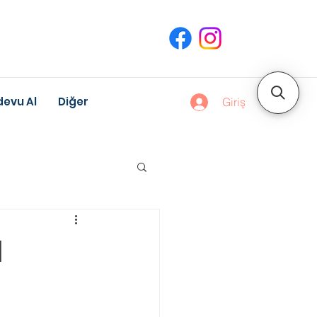
evu Al
Diğer
Giriş
uk Gelişimi
l
Meslek Danışmanlığı