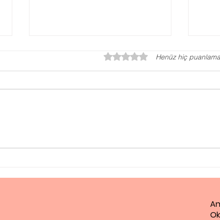
5 üzerinden 0 yıldız
Henüz hiç puanlama
Otizm Testi, Otizm
Ped
Değerlendirme Testi
Ne 
An
Ok