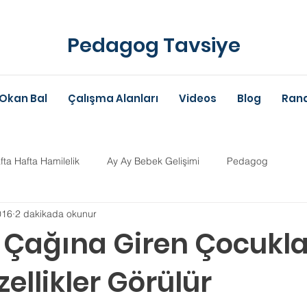
Pedagog Tavsiye
Okan Bal
Çalışma Alanları
Videos
Blog
Rand
fta Hafta Hamilelik
Ay Ay Bebek Gelişimi
Pedagog
016
2 dakikada okunur
Anne-Baba Eğitimi
Dil Gelişimi
Çocuk Psikolojisi
Çoc
k Çağına Giren Çocukl
ellikler Görülür
im Danışmanlığı
Aile Danışmanlığı
Psikolojik Danışman