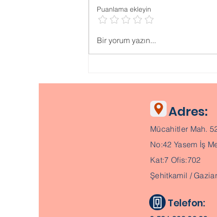
Puanlama ekleyin
Psikolojik ONLİNE TESTLER
Bir yorum yazın...
Adres:
Mücahitler Mah. 5
No:42 Yasem İş Me
Kat:7 Ofis:702
Şehitkamil / Gazia
Telefon: