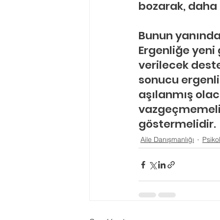
bozarak, daha d
Bunun yanında a
Ergenliğe yeni 
verilecek deste
sonucu ergenl
aşılanmış olaca
vazgeçmemeli v
göstermelidir.
Aile Danışmanlığı
Psiko