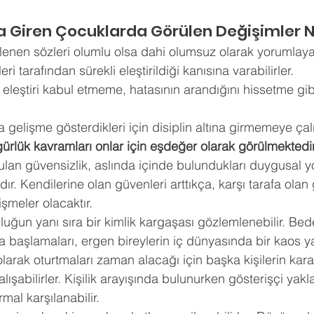
a Giren Çocuklarda Görülen Değişimler N
lenen sözleri olumlu olsa dahi olumsuz olarak yorumlaya
eri tarafından sürekli eleştirildiği kanısına varabilirler. 
leştiri kabul etmeme, hatasının arandığını hissetme gib
 
gelişme gösterdikleri için disiplin altına girmemeye çalış
gürlük kavramları onlar için eşdeğer olarak görülmektedir
ulan güvensizlik, aslında içinde bulundukları duygusal 
r. Kendilerine olan güvenleri arttıkça, karşı tarafa olan
şmeler olacaktır. 
ğun yanı sıra bir kimlik kargaşası gözlemlenebilir. Bede
başlamaları, ergen bireylerin iç dünyasında bir kaos yar
 olarak oturtmaları zaman alacağı için başka kişilerin karak
şabilirler. Kişilik arayışında bulunurken gösterişçi yakl
mal karşılanabilir. 