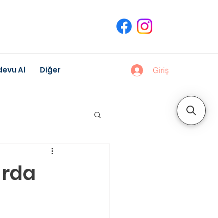
evu Al
Diğer
Giriş
uk Gelişimi
arda
Meslek Danışmanlığı