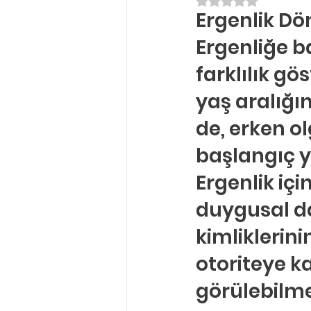
5 üzerinden NaN yı
Ergenlik Dö
Ergenlik Danışmanlığı
PDR Re
Ergenliğe b
farklılık gö
Disleksi
Evlilik Terapisi
yaş aralığı
de, erken 
başlangıç y
Ergenlik iç
duygusal da
kimliklerini
otoriteye kar
görülebilme