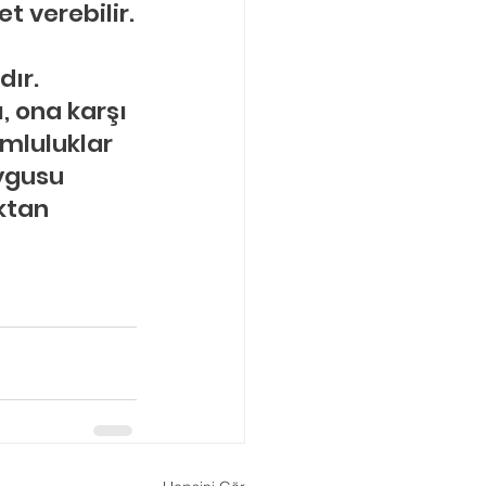
t verebilir.
ır. 
, ona karşı 
umluluklar 
ygusu 
ktan 