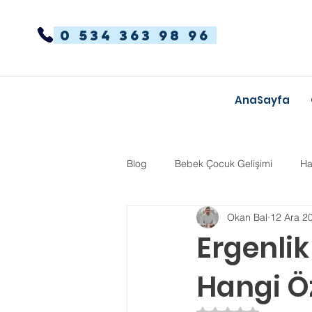
0 534 363 98 96
AnaSayfa
Blog
Bebek Çocuk Gelişimi
Ha
Okan Bal
12 Ara 2
Dikkat Dağınıklığı Hiperaktivite
Ergenli
Hangi Öz
Kekemelik
TYT-AYT
Eğit