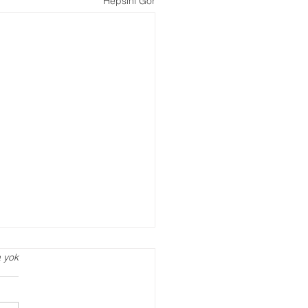
Hepsini Gör
 yok