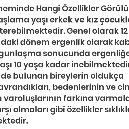
ldız
neminde Hangi Özellikler Görülü
hberlik
Psikoloji
Tercih Danışmanı
Öğrenci Koçluğu
aşlama yaşı erke
k ve kız çocukl
sterebilmektedir. Genel olarak 12
ndaki dönem ergenlik olarak kabu
olgunlaşma sonucunda ergenliğe
aşı 10 yaşa kadar inebilmektedir
inde bulunan bireylerin oldukça 
vrandıkları, bedenlerinin ve cin
n varoluşlarının farkına varmalar
şı olmaları gibi özellikler sıklıkl
ktedir.