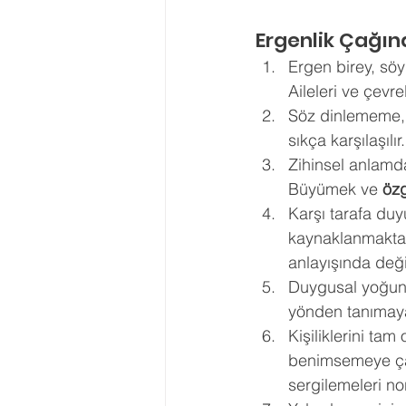
Ergenlik Çağın
Ergen birey, söy
Aileleri ve çevrel
Söz dinlememe, e
sıkça karşılaşılır.
Zihinsel anlamda 
Büyümek ve
 öz
Karşı tarafa duy
kaynaklanmaktadı
anlayışında deği
Duygusal yoğunlu
yönden tanımaya 
Kişiliklerini tam
benimsemeye çalı
sergilemeleri nor