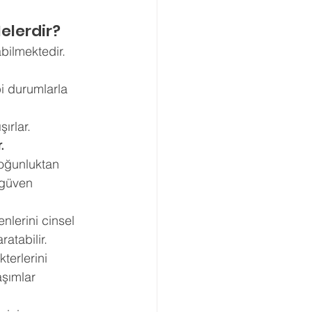
elerdir? 
bilmektedir. 
i durumlarla 
ırlar. 
.
yoğunluktan 
 güven 
nlerini cinsel 
atabilir. 
terlerini 
aşımlar 