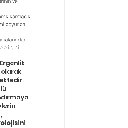
rinin ve 
arak karmaşık 
nemi boyunca 
amalarından 
loji gibi 
Ergenlik 
 olarak 
ktedir. 
lü 
ndırmaya 
lerin 
, 
lojisini 