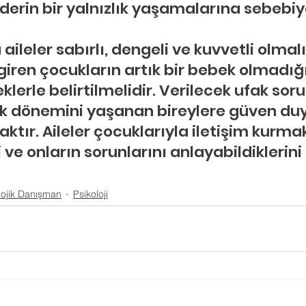
erin bir yalnızlık yaşamalarına sebebiye
ileler sabırlı, dengeli ve kuvvetli olmalıd
giren çocukların artık bir bebek olmadığı
klerle belirtilmelidir. Verilecek ufak sor
ik dönemini yaşanan bireylere güven du
ktır. Aileler çocuklarıyla iletişim kurma
e onların sorunlarını anlayabildiklerini 
lojik Danışman
Psikoloji