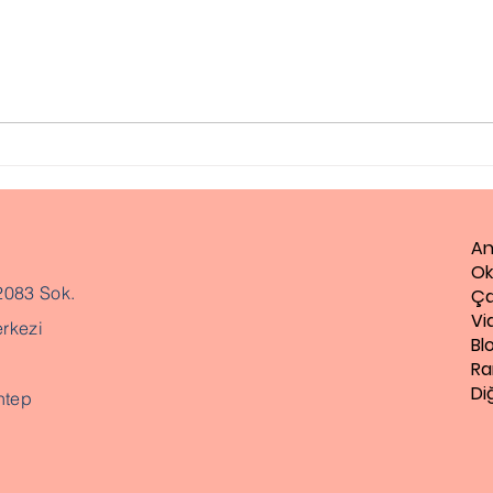
Gaz
Evlilik Öncesi Danışmanlık
An
Ok
2083 Sok.
Ça
Vi
rkezi
Bl
Ra
Di
ntep