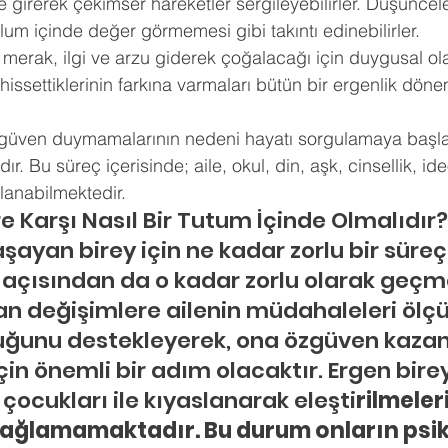
e girerek çekimser hareketler sergileyebilirler. Düşüncele
lum içinde değer görmemesi gibi takıntı edinebilirler. 
 merak, ilgi ve arzu giderek çoğalacağı için duygusal ol
e hissettiklerinin farkına varmaları bütün bir ergenlik dö
 
güven duymamalarının nedeni hayatı sorgulamaya başl
. Bu süreç içerisinde; aile, okul, din, aşk, cinsellik, ideo
lanabilmektedir.
re Karşı Nasıl Bir Tutum İçinde Olmalıdır?
ayan birey için ne kadar zorlu bir süreç
e açısından da o kadar zorlu olarak geçme
n değişimlere ailenin müdahaleleri ölçü
cuğunu destekleyerek, ona özgüven kaza
çin önemli bir adım olacaktır. Ergen birey
 çocukları ile kıyaslanarak eleşti
rilmeleri
ağlamamaktadır. Bu durum onların psiko