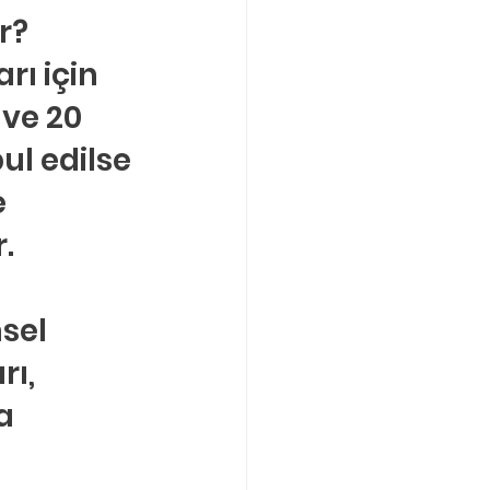
r?
Boşanma Danışmanlığı
arı için 
 ve 20 
l edilse 
 
. 
sel 
ı, 
a 