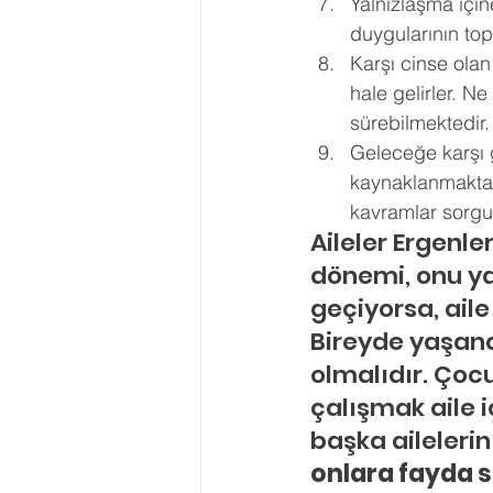
Yalnızlaşma için
duygularının top
Karşı cinse olan
hale gelirler. N
sürebilmektedir.
Geleceğe karşı 
kaynaklanmaktadır
kavramlar sorgu
Aileler Ergenle
dönemi, onu yaş
geçiyorsa, ail
Bireyde yaşana
olmalıdır. Ço
çalışmak aile i
başka ailelerin
onlara fayda s