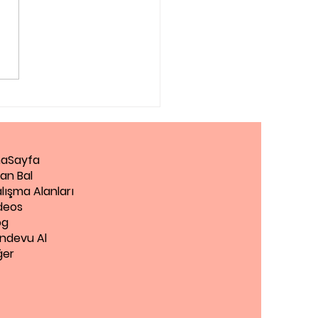
iantep Pedagog
aSayfa
an Bal
lışma Alanları
deos
og
ndevu Al
ğer