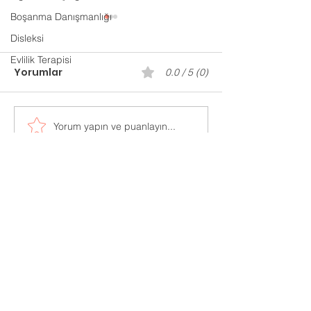
Boşanma Danışmanlığı
Disleksi
Evlilik Terapisi
Yorumlar
0.0 / 5 (0)
Gaziantep P
Yorum yapın ve puanlayın...
Evlilik Öncesi
Danışmanlık
Adres:
Mücahitler Mah. 52083 Sok.
No:42 Yasem İş Merkezi
Kat:7 Ofis:702