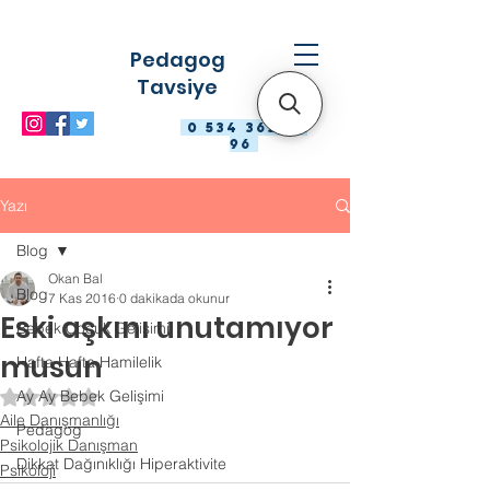
Pedagog
Tavsiye
0 534 363 98
96
Yazı
Blog
Okan Bal
Blog
7 Kas 2016
0 dakikada okunur
Eski aşkını unutamıyor
Bebek Çocuk Gelişimi
musun
Hafta Hafta Hamilelik
Ay Ay Bebek Gelişimi
5 üzerinden NaN yıldız
Aile Danışmanlığı
Pedagog
Psikolojik Danışman
Dikkat Dağınıklığı Hiperaktivite
Psikoloji