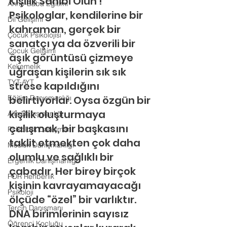
Kişilik Sahibi Olun !
Anne-Baba Eğitimi
Psikologlar, kendilerine bir 
Dil Gelişimi
kahraman, gerçek bir 
Çocuk Psikolojisi
sanatçı ya da özverili bir 
Çocuk Gelişimi
âşık görüntüsü çizmeye 
Kekemelik
uğraşan kişilerin sık sık 
TYT-AYT
strese kapıldığını 
Eğitim Danışmanlığı
belirtiyorlar. Oysa özgün bir 
kişilik oluşturmaya 
Aile Danışmanlığı
çalışmak, bir başkasını 
Psikolojik Danışman
taklit etmekten çok daha 
Meslek Danışmanlığı
olumlu ve sağlıklı bir 
Ergenlik Danışmanlığı
çabadır. Her birey birçok 
PDR Rehberlik
kişinin kavrayamayacağı 
Psikoloji
ölçüde “özel” bir varlıktır. 
Tercih Danışmanı
DNA birimlerinin sayısız 
Öğrenci Koçluğu