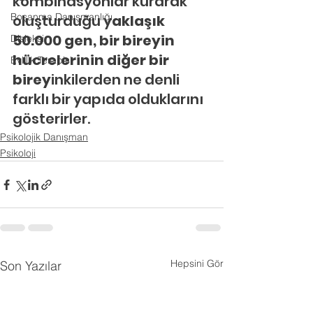
kombinasyonlar kurarak 
Boşanma Danışmanlığı
oluşturduğu y
aklaşık 
50.000 gen, bir bireyin 
Disleksi
hücrelerinin diğer bir 
Evlilik Terapisi
birey
inkilerden ne denli 
farklı bir yapıda olduklarını 
gösterirler.
Psikolojik Danışman
Psikoloji
Hepsini Gör
Son Yazılar