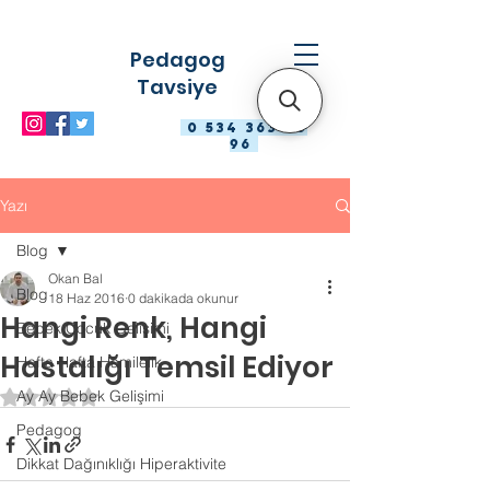
Pedagog
Tavsiye
0 534 363 98
96
Yazı
Blog
Okan Bal
Blog
18 Haz 2016
0 dakikada okunur
Hangi Renk, Hangi
Bebek Çocuk Gelişimi
Hastalığı Temsil Ediyor
Hafta Hafta Hamilelik
Ay Ay Bebek Gelişimi
5 üzerinden NaN yıldız
Pedagog
Dikkat Dağınıklığı Hiperaktivite