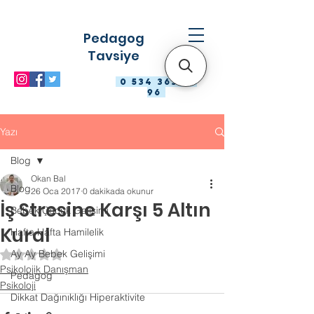
Pedagog
Tavsiye
0 534 363 98
96
Yazı
Blog
Okan Bal
Blog
26 Oca 2017
0 dakikada okunur
İş Stresine Karşı 5 Altın
Bebek Çocuk Gelişimi
Kural
Hafta Hafta Hamilelik
Ay Ay Bebek Gelişimi
5 üzerinden NaN yıldız
Psikolojik Danışman
Pedagog
Psikoloji
Dikkat Dağınıklığı Hiperaktivite