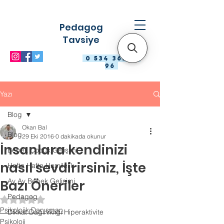
Pedagog
Tavsiye
0 534 363 98
96
Yazı
Blog
Okan Bal
Blog
29 Eki 2016
0 dakikada okunur
İnsanlara kendinizi
Bebek Çocuk Gelişimi
nasıl sevdirirsiniz, İşte
Hafta Hafta Hamilelik
Ay Ay Bebek Gelişimi
Bazı Öneriler
Pedagog
5 üzerinden NaN yıldız
Psikolojik Danışman
Dikkat Dağınıklığı Hiperaktivite
Psikoloji