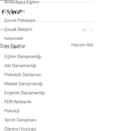
Anne-Baba Eğitimi
Dil Gelişimi
Çocuk Psikolojisi
Çocuk Gelişimi
Kekemelik
Hepsini Gör
Son Yazılar
TYT-AYT
Eğitim Danışmanlığı
Aile Danışmanlığı
Psikolojik Danışman
Meslek Danışmanlığı
Ergenlik Danışmanlığı
PDR Rehberlik
Psikoloji
Tercih Danışmanı
Öğrenci Koçluğu