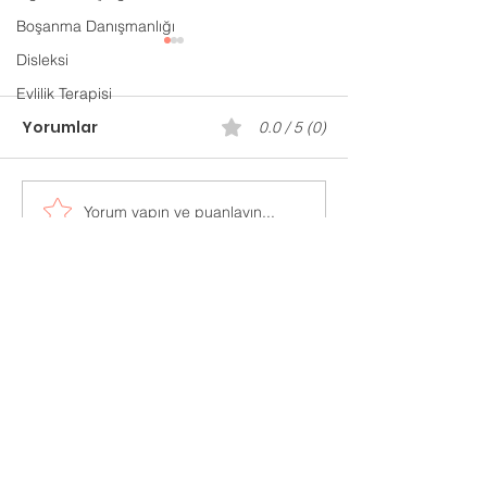
Boşanma Danışmanlığı
Disleksi
Evlilik Terapisi
Yorumlar
0.0 / 5 (0)
Gaziantep P
Yorum yapın ve puanlayın...
Evlilik Öncesi
Danışmanlık
Adres:
Mücahitler Mah. 52083 Sok.
No:42 Yasem İş Merkezi
Kat:7 Ofis:702