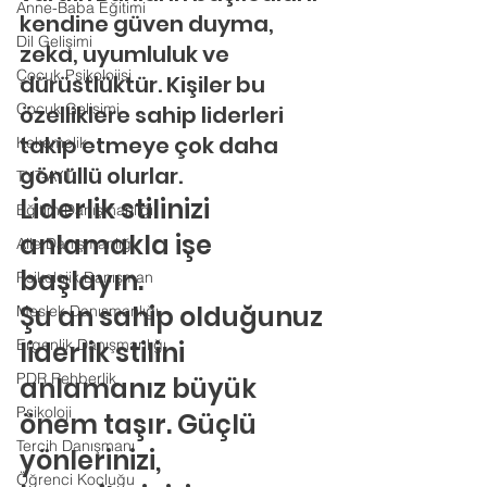
Anne-Baba Eğitimi
kendine güven duyma, 
Dil Gelişimi
zeka, uyumluluk ve 
Çocuk Psikolojisi
dürüstlüktür. Kişiler bu 
Çocuk Gelişimi
özelliklere sahip liderleri 
takip etmeye çok daha 
Kekemelik
gönüllü olurlar.
TYT-AYT
Liderlik stilinizi 
Eğitim Danışmanlığı
anlamakla işe 
Aile Danışmanlığı
başlayın.
Psikolojik Danışman
Şu an sahip olduğunuz 
Meslek Danışmanlığı
Ergenlik Danışmanlığı
liderlik stilini 
PDR Rehberlik
anlamanız büyük 
Psikoloji
önem taşır. Güçlü 
Tercih Danışmanı
yönlerinizi, 
Öğrenci Koçluğu