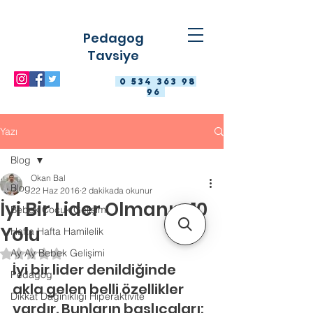
Pedagog
Tavsiye
0 534 363 98
96
Yazı
Blog
Okan Bal
Blog
22 Haz 2016
2 dakikada okunur
İyi Bir Lider Olmanın 10
Bebek Çocuk Gelişimi
Yolu
Hafta Hafta Hamilelik
Ay Ay Bebek Gelişimi
5 üzerinden NaN yıldız
İyi bir lider denildiğinde 
Pedagog
akla gelen belli özellikler 
Dikkat Dağınıklığı Hiperaktivite
vardır. Bunların başlıcaları: 