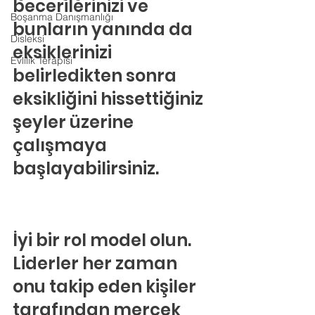
becerilerinizi ve 
Boşanma Danışmanlığı
bunların yanında da 
Disleksi
eksiklerinizi 
Evlilik Terapisi
belirledikten sonra 
eksikliğini hissettiğiniz 
şeyler üzerine 
çalışmaya 
başlayabilirsiniz.
İyi bir rol model olun.
Liderler her zaman 
onu takip eden kişiler 
tarafından mercek 