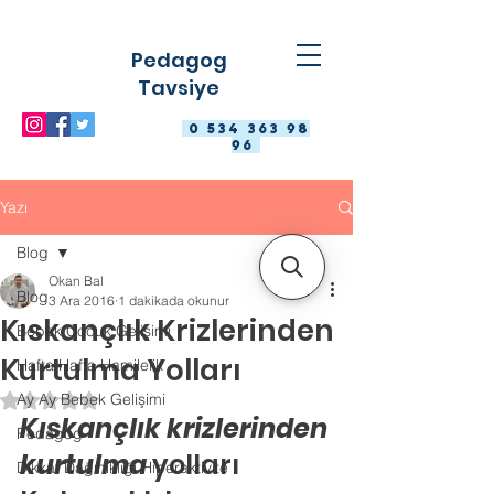
Pedagog
Tavsiye
0 534 363 98
96
Yazı
Blog
Okan Bal
Blog
3 Ara 2016
1 dakikada okunur
Kıskançlık Krizlerinden
Bebek Çocuk Gelişimi
Kurtulma Yolları
Hafta Hafta Hamilelik
Ay Ay Bebek Gelişimi
5 üzerinden NaN yıldız
Kıskançlık krizlerinden 
Pedagog
kurtulma 
yolları
Dikkat Dağınıklığı Hiperaktivite