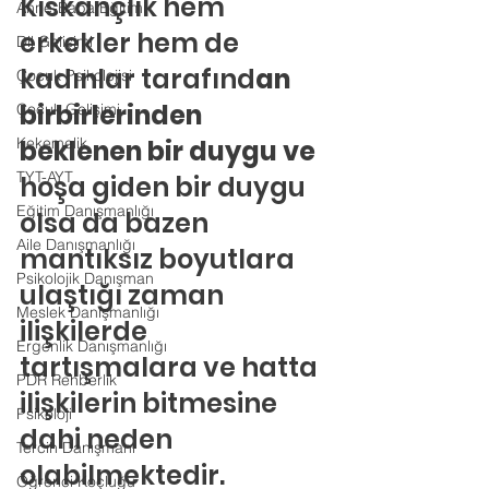
Kıskançlık hem 
Anne-Baba Eğitimi
erkekler hem de 
Dil Gelişimi
kadınlar tarafınd
an 
Çocuk Psikolojisi
birbirlerinden 
Çocuk Gelişimi
Kekemelik
beklenen bir duygu ve 
TYT-AYT
hoşa giden bir duygu 
Eğitim Danışmanlığı
olsa da bazen 
Aile Danışmanlığı
mantıksız boyutlara 
Psikolojik Danışman
ulaştığı zaman 
Meslek Danışmanlığı
ilişkilerde 
Ergenlik Danışmanlığı
tartışmalara ve hatta 
PDR Rehberlik
ilişkilerin bitmesine 
Psikoloji
dahi neden 
Tercih Danışmanı
olabilmektedir.
Öğrenci Koçluğu