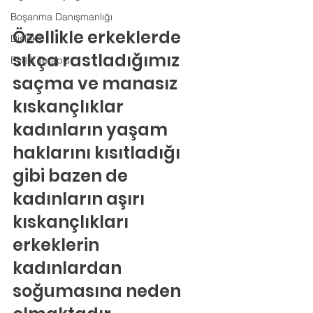
Boşanma Danışmanlığı
Özellikle erkeklerde 
Disleksi
sıkça rastladığımız 
Evlilik Terapisi
saçma ve manasız 
kıskançlıklar 
kadınların yaşam 
haklarını kısıtladığı 
gibi bazen de 
kadınların aşırı 
kıskançlıkları 
erkeklerin 
kadınlardan 
soğumasına neden 