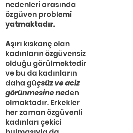
nedenleri arasında 
özgüven proble
mi 
yatmaktadır.
A
şırı kıskanç olan 
kadınların özgüvensiz 
olduğu görülmektedir 
ve bu da kadınların 
daha gü
çsüz ve aciz 
görünmesine ne
den 
olmaktadır. Erkekler 
her zaman özgüvenli 
kadınları çekici 
bulmasıyla da 