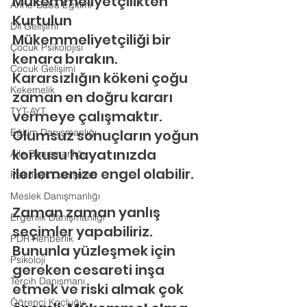
Mükemmeliyetçilikten 
Anne-Baba Eğitimi
Kurtulun
Dil Gelişimi
Mükemmeliyetçiliği bir 
Çocuk Psikolojisi
kenara bırakın. 
Çocuk Gelişimi
Kararsızlığın kökeni çoğu 
Kekemelik
zaman en doğru kararı 
TYT-AYT
vermeye çalışmaktır. 
Eğitim Danışmanlığı
Olumsuz sonuçların yoğun 
korkusu hayatınızda 
Aile Danışmanlığı
ilerlemenize engel olabilir.
Psikolojik Danışman
Meslek Danışmanlığı
Zaman zaman yanlış 
Ergenlik Danışmanlığı
seçimler yapabiliriz. 
PDR Rehberlik
Bununla yüzleşmek için 
Psikoloji
gereken cesareti inşa 
Tercih Danışmanı
etmek ve riski almak çok 
Öğrenci Koçluğu