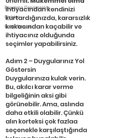
öneml
i. Mükemmel olma
Boşanma Danışmanlığı
ihtiyacından kendinizi 
kurtardığınızda, kararsızlık 
Disleksi
kıskacından kaçabilir ve 
Evlilik Terapisi
ihtiyacınız olduğunda 
seçimler yapabilirsiniz.
Adım 2 – Duygularınız Yol 
Göstersin
Duygularınıza kulak verin. 
Bu, akılcı karar verme 
bilgeliğinin aksi gibi 
görünebilir. Ama, aslında 
daha etkili olabilir. Çünkü 
alın korteksi çok fazlaa 
seçenekle karşılaştığında 