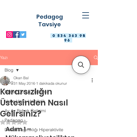
Pedagog
Tavsiye
0 534 363 98
96
Yazı
Blog
Okan Bal
Blog
31 May 2016
1 dakikada okunur
Kararsızlığın
Bebek Çocuk Gelişimi
Üstesinden Nasıl
Hafta Hafta Hamilelik
Ay Ay Bebek Gelişimi
Gelirsiniz?
Pedagog
5 üzerinden NaN yıldız
Adım 1 – 
Dikkat Dağınıklığı Hiperaktivite