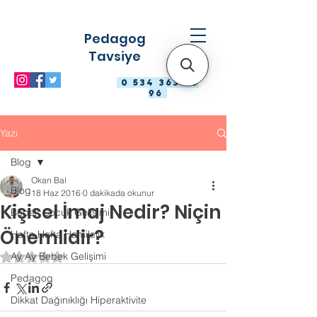
Pedagog
Tavsiye
0 534 363 98
96
Yazı
Blog
Okan Bal
Blog
18 Haz 2016
0 dakikada okunur
Kişisel İmaj Nedir? Niçin
Bebek Çocuk Gelişimi
Önemlidir?
Hafta Hafta Hamilelik
Ay Ay Bebek Gelişimi
5 üzerinden NaN yıldız
Pedagog
Dikkat Dağınıklığı Hiperaktivite