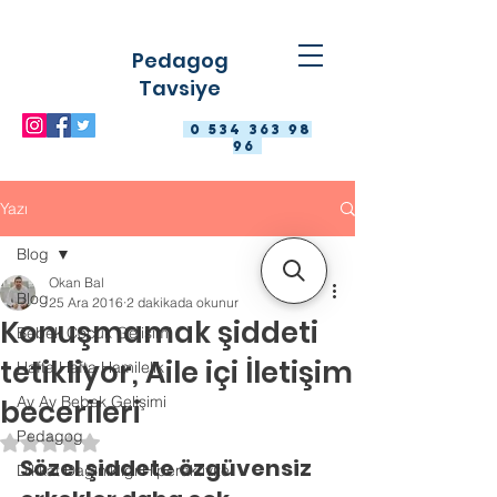
Pedagog
Tavsiye
0 534 363 98
96
Yazı
Blog
Okan Bal
Blog
25 Ara 2016
2 dakikada okunur
Konuşmamak şiddeti
Bebek Çocuk Gelişimi
tetikliyor, Aile içi İletişim
Hafta Hafta Hamilelik
Ay Ay Bebek Gelişimi
becerileri
Pedagog
5 üzerinden NaN yıldız
Sözel şiddete özgüvensiz 
Dikkat Dağınıklığı Hiperaktivite