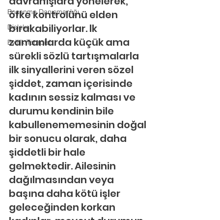
davranışlara yönelerek, 
Boşanma Danışmanlığı
öfke kontrolünü elden 
bırakabiliyorlar. lk 
Disleksi
zamanlarda küçük ama 
Evlilik Terapisi
sürekli sözlü tartışmalarla 
ilk sinyallerini veren sözel 
şiddet, zaman içerisinde 
kadının sessiz kalması ve 
durumu kendinin bile 
kabullenememesinin doğal 
bir sonucu olarak, daha 
şiddetli bir hale 
gelmektedir. Ailesinin 
dağılmasından veya 
başına daha kötü işler 
geleceğinden korkan 