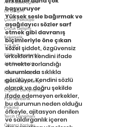
erkekler daha çok 
Anne-Baba Eğitimi
başvuruyor
Dil Gelişimi
Yüksek sesle bağırmak ve 
Çocuk Psikolojisi
aşağılayıcı sözler sarf 
Çocuk Gelişimi
etmek gibi davranış 
Kekemelik
biçimleriyle öne çıkan 
TYT-AYT
sözel
 şiddet, özgüvensiz 
Eğitim Danışmanlığı
erkeklerin kendini ifade 
etmekte zorlandığı 
Aile Danışmanlığı
durumlarda sıklıkla 
Psikolojik Danışman
görülüyor. Kendini sözlü 
Meslek Danışmanlığı
olarak ve doğru şekilde 
Ergenlik Danışmanlığı
ifade edemeyen erkekler, 
PDR Rehberlik
bu durumun neden olduğu 
Psikoloji
öfkeyle, ajitasyon denilen 
Tercih Danışmanı
ve saldırganlık içeren 
Öğrenci Koçluğu