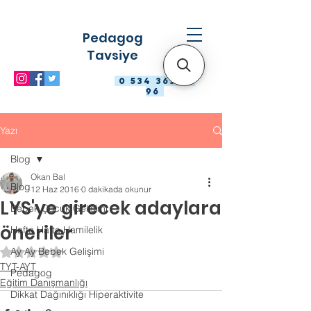
Pedagog
Tavsiye
0 534 363 98
96
Yazı
Blog
Okan Bal
Blog
12 Haz 2016
0 dakikada okunur
LYS'ye girecek adaylara
Bebek Çocuk Gelişimi
öneriler
Hafta Hafta Hamilelik
Ay Ay Bebek Gelişimi
5 üzerinden NaN yıldız
TYT-AYT
Pedagog
Eğitim Danışmanlığı
Dikkat Dağınıklığı Hiperaktivite