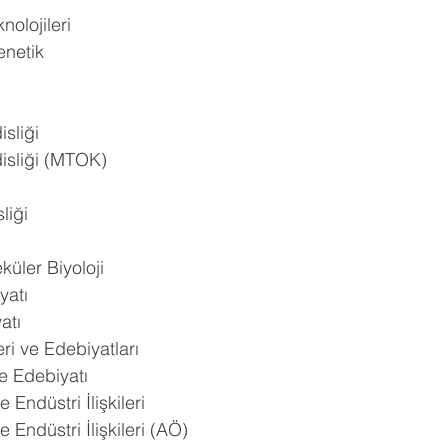
nolojileri
enetik
sliği
isliği (MTOK)
liği
küler Biyoloji
yatı
atı
i ve Edebiyatları
e Edebiyatı
Endüstri İlişkileri
Endüstri İlişkileri (AÖ)