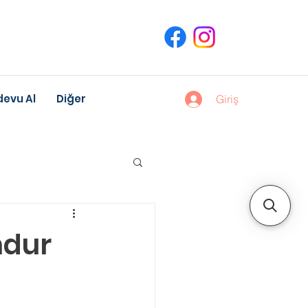
evu Al
Diğer
Giriş
uk Gelişimi
ndur
Meslek Danışmanlığı