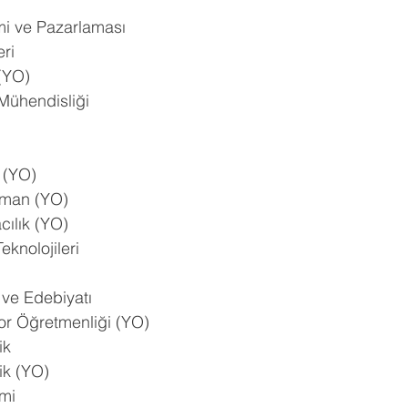
imi ve Pazarlaması
eri
 (YO)
 Mühendisliği
 (YO)
sman (YO)
cılık (YO)
eknolojileri
li ve Edebiyatı
or Öğretmenliği (YO)
ik
ik (YO)
imi