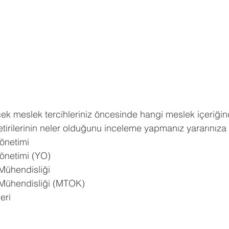
ldız
hberlik
Psikoloji
Tercih Danışmanı
Öğrenci Koçluğu
ek meslek tercihleriniz öncesinde hangi meslek içeriğin
tirilerinin neler olduğunu inceleme yapmanız yararınıza o
Yönetimi
Yönetimi (YO)
 Mühendisliği
 Mühendisliği (MTOK)
eri