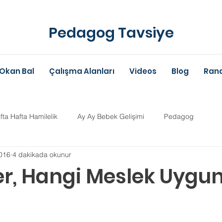
Pedagog Tavsiye
Okan Bal
Çalışma Alanları
Videos
Blog
Rand
fta Hafta Hamilelik
Ay Ay Bebek Gelişimi
Pedagog
016
4 dakikada okunur
Anne-Baba Eğitimi
Dil Gelişimi
Çocuk Psikolojisi
Çoc
er, Hangi Meslek Uygu
im Danışmanlığı
Aile Danışmanlığı
Psikolojik Danışman