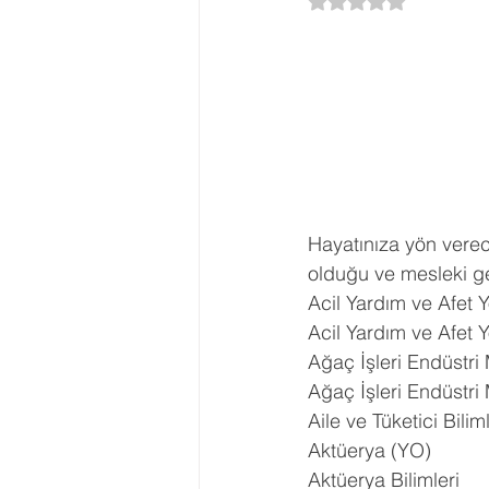
5 üzerinden NaN yı
Ergenlik Danışmanlığı
PDR Re
Disleksi
Evlilik Terapisi
Hayatınıza yön verec
olduğu ve mesleki ge
Acil Yardım ve Afet 
Acil Yardım ve Afet 
Ağaç İşleri Endüstri
Ağaç İşleri Endüstri
Aile ve Tüketici Biliml
Aktüerya (YO)
Aktüerya Bilimleri