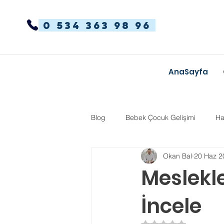
0 534 363 98 96
AnaSayfa
Blog
Bebek Çocuk Gelişimi
Ha
Okan Bal
20 Haz 2
Dikkat Dağınıklığı Hiperaktivite
Meslekl
İncele
Kekemelik
TYT-AYT
Eğit