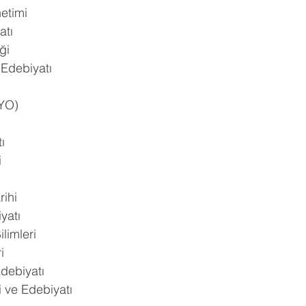
etimi
atı
ği
 Edebiyatı
(YO)
ı
i
rihi
yatı
limleri
i
debiyatı
 ve Edebiyatı