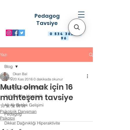
Pedagog
Tavsiye
0 534 363 98
96
Yazı
Blog
Okan Bal
Blog
20 Kas 2016
0 dakikada okunur
Mutlu olmak için 16
Bebek Çocuk Gelişimi
muhteşem tavsiye
Hafta Hafta Hamilelik
Ay Ay Bebek Gelişimi
5 üzerinden NaN yıldız
Psikolojik Danışman
Pedagog
Psikoloji
Dikkat Dağınıklığı Hiperaktivite