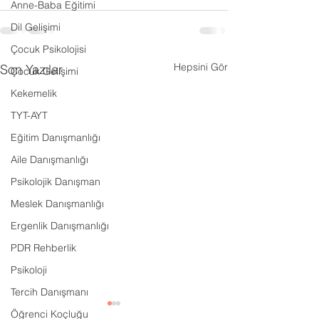
Anne-Baba Eğitimi
Dil Gelişimi
Çocuk Psikolojisi
Hepsini Gör
Son Yazılar
Çocuk Gelişimi
Kekemelik
TYT-AYT
Eğitim Danışmanlığı
Aile Danışmanlığı
Psikolojik Danışman
Meslek Danışmanlığı
Ergenlik Danışmanlığı
PDR Rehberlik
Psikoloji
Tercih Danışmanı
Öğrenci Koçluğu