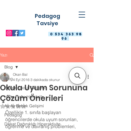
Pedagog
Tavsiye
0 534 363 98
96
Yazı
Blog
Okan Bal
Blog
4 Eyl 2016
3 dakikada okunur
Okula Uyum Sorununa
Bebek Çocuk Gelişimi
Çözüm Önerileri
Hafta Hafta Hamilelik
Ay Ay Bebek Gelişimi
5 üzerinden NaN yıldız
Özellikle 1. sınıfa başlayan 
Pedagog
öğrencilerde okula uyum sorunları, 
Dikkat Dağınıklığı Hiperaktivite
öğrenme ve davranış problemleri, 