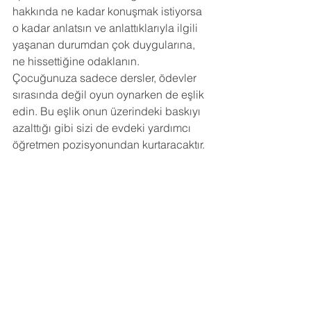
hakkında ne kadar konuşmak istiyorsa 
o kadar anlatsın ve anlattıklarıyla ilgili 
yaşanan durumdan çok duygularına, 
ne hissettiğine odaklanın.
Çocuğunuza sadece dersler, ödevler 
sırasında değil oyun oynarken de eşlik 
edin. Bu eşlik onun üzerindeki baskıyı 
azalttığı gibi sizi de evdeki yardımcı 
öğretmen pozisyonundan kurtaracaktır. 
Eğer hala belli konularda zorlandığını, 
çözümsüz kaldığınızı düşünüyorsanız 
daha fazla beklemeden bir uzmandan 
yardım isteyin.
Sorunlarınızın Daha Sağlıklı Çözümü 
Adına Profesyonel Eğitim Danışmanlık 
Hizmeti
(Yüz-yüze veya Online Randevu) 