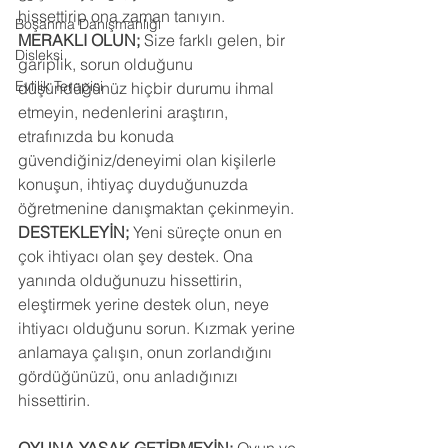
hissettirip ona zaman tanıyın.
Boşanma Danışmanlığı
MERAKLI OLUN; 
Size farklı gelen, bir 
Disleksi
gariplik, sorun olduğunu 
Evlilik Terapisi
düşündüğünüz hiçbir durumu ihmal 
etmeyin, nedenlerini araştırın, 
etrafınızda bu konuda 
güvendiğiniz/deneyimi olan kişilerle 
konuşun, ihtiyaç duyduğunuzda 
öğretmenine danışmaktan çekinmeyin.
DESTEKLEYİN;
 Yeni süreçte onun en 
çok ihtiyacı olan şey destek. Ona 
yanında olduğunuzu hissettirin, 
eleştirmek yerine destek olun, neye 
ihtiyacı olduğunu sorun. Kızmak yerine 
anlamaya çalışın, onun zorlandığını 
gördüğünüzü, onu anladığınızı 
hissettirin.