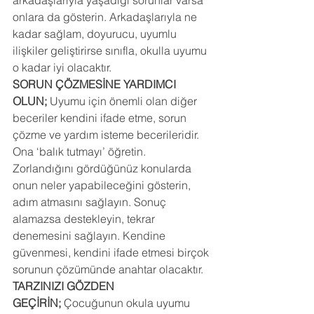
arkadaşlarıyla yaşadığı sorunlar varsa 
onlara da gösterin. Arkadaşlarıyla ne 
kadar sağlam, doyurucu, uyumlu 
ilişkiler geliştirirse sınıfla, okulla uyumu 
o kadar iyi olacaktır.
SORUN ÇÖZMESİNE YARDIMCI 
OLUN; 
Uyumu için önemli olan diğer 
beceriler kendini ifade etme, sorun 
çözme ve yardım isteme becerileridir. 
Ona ‘balık tutmayı’ öğretin. 
Zorlandığını gördüğünüz konularda 
onun neler yapabileceğini gösterin, 
adım atmasını sağlayın. Sonuç 
alamazsa destekleyin, tekrar 
denemesini sağlayın. Kendine 
güvenmesi, kendini ifade etmesi birçok 
sorunun çözümünde anahtar olacaktır.
TARZINIZI GÖZDEN 
GEÇİRİN; 
Çocuğunun okula uyumu 