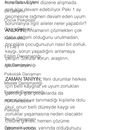
Anne-Baba Eğitimi
kurallara ve yeni düzene alışmada 
zorluklar devam edebiliyor. Peki 1 ay 
Dil Gelişimi
geçmesine rağmen devam eden uyum 
Çocuk Psikolojisi
sorunlarıyla ilgili aileler neler yapabilir?
Çocuk Gelişimi
ANLAYIN;
 Anlamanın çözmekten çok 
daha değerli olduğunu unutmadan, 
Kekemelik
öncelikle çocuğunuzun nasıl bir zorluk, 
TYT-AYT
kaygı, sorun yaşadığını anlamaya 
Eğitim Danışmanlığı
çalışın. Sorular sorun, araştırın, 
gözlemleyin.
Aile Danışmanlığı
Psikolojik Danışman
ZAMAN TANIYIN; 
Yeni durumlar herkes 
Meslek Danışmanlığı
için belli kaygılar ve uyum zorlukları 
Ergenlik Danışmanlığı
getirdiği gibi çocuklarda da 
sürprizlerle ve tanımadığı kişilerle dolu 
PDR Rehberlik
okul, onun belli düzeyde kaygı ve 
Psikoloji
zorluklar yaşamasına neden olacaktır. 
Tercih Danışmanı
Üstüne gitmek, hemen çözüme 
geçmek yerine, yanında olduğunuzu 
Öğrenci Koçluğu