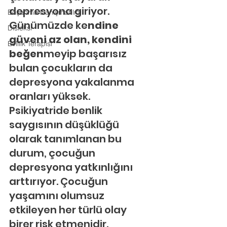
depresyona giriyor. 
Boşanma Danışmanlığı
Günümüzde ke
ndine 
Disleksi
güveni az olan, kendini 
Evlilik Terapisi
beğen
meyip başarısız 
bulan çocukların da 
depresyona yakalanma 
oranları yüksek. 
Psikiyatride benlik 
saygısının düşüklüğü 
olarak tanımlanan bu 
durum, çocuğun 
depresyona yatkınlığını 
arttırıyor. Çocuğun 
yaşamını olumsuz 
etkileyen her türlü olay 
birer risk etmenidir. 