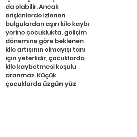
da olabilir. Ancak 
erişkinlerde izlenen 
bulgulardan aşırı kilo kaybı 
yerine çocuklukta, gelişim 
dönemine göre beklenen 
kilo artışının olmayışı tanı 
için yeterlidir, çocuklarda 
kilo kaybetmesi koşulu 
aranmaz. Küçük 
çocuklard
a üzgün yüz 
ifadesi, halüsinasyonlar, 
içine kapanma ve somatik 
belirtiler yani bedensel 
yakınmalar daha sık 
görülür. Depresyonda 
yaşla değişmeyen en 