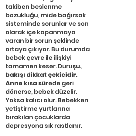
takiben beslenme 
bozukluğu, mide bağırsak 
sisteminde sorunlar ve son 
olarak içe kapanmaya 
varan bir sorun şeklinde 
ortaya çıkıyor. Bu durumda 
bebek çevre ile ilişkiyi 
tamamen keser. Duru
şu, 
bakışı dikkat çekicidir. 
Anne kısa sü
rede geri 
dönerse, bebek düzelir. 
Yoksa kalıcı olur. Bebekken 
yetiştirme yurtlarına 
bırakılan çocuklarda 
depresyona sık rastlanır.