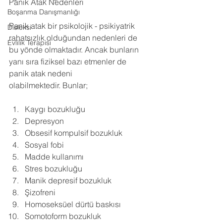
Panik Atak Nedenleri
Boşanma Danışmanlığı
Panik atak bir psikolojik - psikiyatrik 
Disleksi
rahatsızlık olduğundan nedenleri de 
Evlilik Terapisi
bu yönde olmaktadır. Ancak bunların 
yanı sıra fiziksel bazı etmenler de 
panik atak nedeni 
olabilmektedir. Bunlar;
Kaygı bozukluğu 
Depresyon 
Obsesif kompulsif bozukluk 
Sosyal fobi 
Madde kullanımı 
Stres bozukluğu 
Manik depresif bozukluk 
Şizofreni 
Homoseksüel dürtü baskısı 
Somotoform bozukluk 