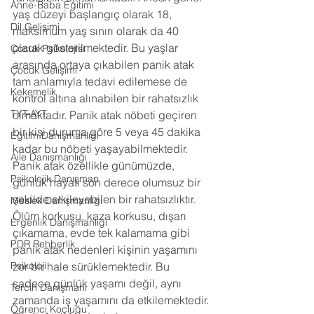
Anne-Baba Eğitimi
yaş düzeyi başlangıç olarak 18, 
Dil Gelişimi
maksimum yaş sınırı olarak da 40 
olarak gösterilmektedir. Bu yaşlar 
Çocuk Psikolojisi
arasında ortaya çıkabilen panik atak 
Çocuk Gelişimi
tam anlamıyla tedavi edilemese de 
Kekemelik
kontrol altına alınabilen bir rahatsızlık 
TYT-AYT
olmaktadır. Panik atak nöbeti geçiren 
bir kişi duruma göre 5 veya 45 dakika 
Eğitim Danışmanlığı
kadar bu nöbeti yaşayabilmektedir. 
Aile Danışmanlığı
Panik atak özellikle günümüzde, 
Psikolojik Danışman
günlük hayatı son derece olumsuz bir 
şekilde etkileyebilen bir rahatsızlıktır. 
Meslek Danışmanlığı
Ölüm korkusu, kaza korkusu, dışarı 
Ergenlik Danışmanlığı
çıkamama, evde tek kalamama gibi 
PDR Rehberlik
panik atak nedenleri kişinin yaşamını 
Psikoloji
zor bir hale sürüklemektedir. Bu 
sadece günlük yaşamı değil, aynı 
Tercih Danışmanı
zamanda iş yaşamını da etkilemektedir.
Öğrenci Koçluğu