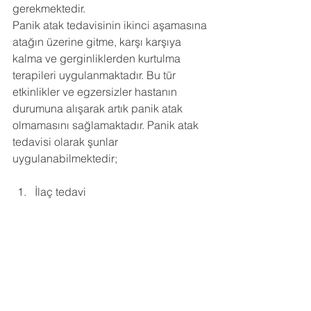
gerekmektedir.
Panik atak tedavisinin ikinci aşamasına 
atağın üzerine gitme, karşı karşıya 
kalma ve gerginliklerden kurtulma 
terapileri uygulanmaktadır. Bu tür 
etkinlikler ve egzersizler hastanın 
durumuna alışarak artık panik atak 
olmamasını sağlamaktadır. Panik atak 
tedavisi olarak şunlar 
uygulanabilmektedir;
İlaç tedavi 
Psikoterapi 
Nefes egzersizleri 
Spor ve egzersiz 
Yüksek motivasyon 
Relaksasyon teknikleri 
Üstüne gitme 
Grup terapisi 