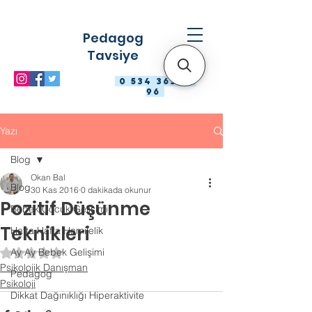
Pedagog
Tavsiye
0 534 363 98
96
Yazı
Blog
Okan Bal
Blog
30 Kas 2016
0 dakikada okunur
Pozitif Düşünme
Bebek Çocuk Gelişimi
Teknikleri
Hafta Hafta Hamilelik
Ay Ay Bebek Gelişimi
5 üzerinden NaN yıldız
Psikolojik Danışman
Pedagog
Psikoloji
Dikkat Dağınıklığı Hiperaktivite