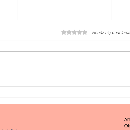
5 üzerinden 0 yıldız
Henüz hiç puanlama
Aile İçi mutluluğun sırrı
Eşim
Aile İle İlgilenmektir
Eşim
An
Ok