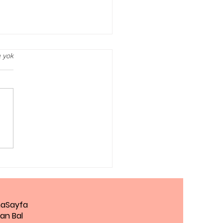
 yok
i Affetmeli miyim?,
i Nasıl Affederim?
aSayfa
an Bal