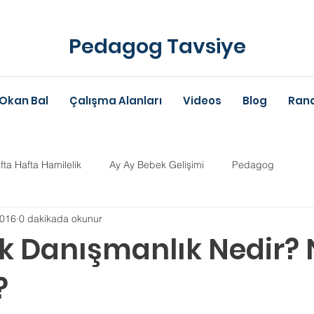
Pedagog Tavsiye
Okan Bal
Çalışma Alanları
Videos
Blog
Rand
fta Hafta Hamilelik
Ay Ay Bebek Gelişimi
Pedagog
2016
0 dakikada okunur
Anne-Baba Eğitimi
Dil Gelişimi
Çocuk Psikolojisi
Çoc
ik Danışmanlık Nedir?
?
im Danışmanlığı
Aile Danışmanlığı
Psikolojik Danışman