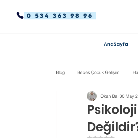
0 534 363 98 96
AnaSayfa
Blog
Bebek Çocuk Gelişimi
Ha
Okan Bal
30 May 
Dikkat Dağınıklığı Hiperaktivite
Psikoloj
Değildir
Kekemelik
TYT-AYT
Eğit