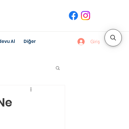
evu Al
Diğer
Giriş
uk Gelişimi
 Ne
Meslek Danışmanlığı