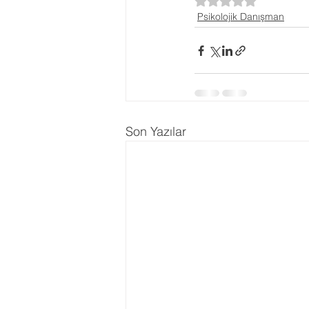
5 üzerinden NaN yı
Psikolojik Danışman
Ergenlik Danışmanlığı
PDR Re
Disleksi
Evlilik Terapisi
Son Yazılar