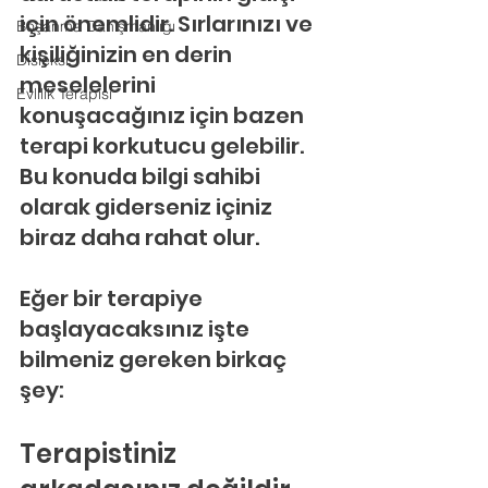
için önemlidir. Sırlarınızı ve 
Boşanma Danışmanlığı
kişiliğinizin en derin 
Disleksi
meselelerini 
Evlilik Terapisi
konuşacağınız için bazen 
terapi korkutucu gelebilir. 
Bu konuda bilgi sahibi 
olarak giderseniz içiniz 
biraz daha rahat olur.
Eğer bir terapiye 
başlayacaksınız işte 
bilmeniz gereken birkaç 
şey:
Terapistiniz 