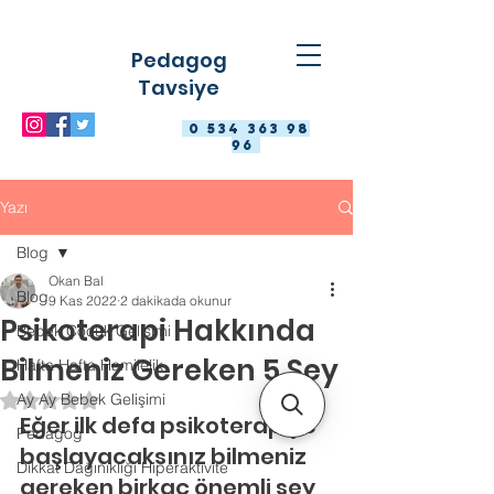
Pedagog
Tavsiye
0 534 363 98
96
Yazı
Blog
Okan Bal
Blog
9 Kas 2022
2 dakikada okunur
Psikoterapi Hakkında
Bebek Çocuk Gelişimi
Bilmeniz Gereken 5 Şey
Hafta Hafta Hamilelik
Ay Ay Bebek Gelişimi
5 üzerinden NaN yıldız
Eğer ilk defa psikoterapiye 
Pedagog
başlayacaksınız bilmeniz 
Dikkat Dağınıklığı Hiperaktivite
gereken birkaç önemli şey 