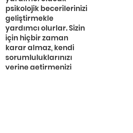
psikolojik becerilerinizi 
geliştirmekle 
yardımcı olurlar. Sizin 
için hiçbir zaman 
karar almaz, kendi 
sorumluluklarınızı 
yerine getirmenizi 
beklerler.
Mücadeleye hazır 
olun.
Terapistiniz 
duygularınızı, 