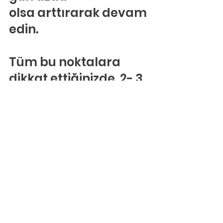
olsa arttırarak devam 
edin.
Tüm bu noktalara 
dikkat ettiğinizde, 2- 3 
hafta gibi bir süre 
sonrasında düzenli 
çalıştığınızı ve 
çalışma süresinde 
sıkılıp, bırakmak 
istemediğinizi 
göreceksiniz.