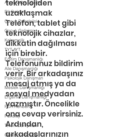
teknolojiden 
Anne-Baba Eğitimi
uzaklaşmak
Dil Gelişimi
Telefon, tablet gibi 
Çocuk Psikolojisi
Çocuk Gelişimi
teknolojik cihazlar, 
Kekemelik
dikkatin dağılması 
TYT-AYT
için birebir. 
Eğitim Danışmanlığı
Telefonunuz bildirim 
Aile Danışmanlığı
verir. Bir arkadaşınız 
Psikolojik Danışman
mesaj atmış ya da 
Meslek Danışmanlığı
sosyal medyadan 
Ergenlik Danışmanlığı
yazmıştır. Öncelikle 
PDR Rehberlik
ona cevap verirsiniz. 
Psikoloji
Ardından, 
Tercih Danışmanı
arkadaşlarınızın 
Öğrenci Koçluğu