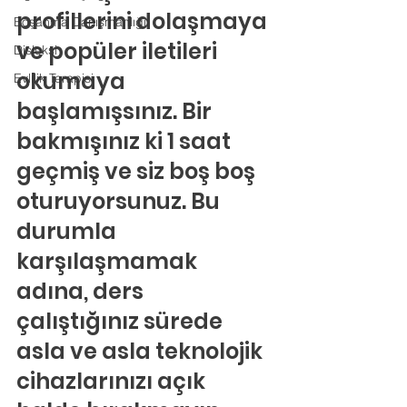
profillerini dolaşmaya 
Boşanma Danışmanlığı
ve popüler iletileri 
Disleksi
okumaya 
Evlilik Terapisi
başlamışsınız. Bir 
bakmışınız ki 1 saat 
geçmiş ve siz boş boş 
oturuyorsunuz. Bu 
durumla 
karşılaşmamak 
adına, ders 
çalıştığınız sürede 
asla ve asla teknolojik 
cihazlarınızı açık 