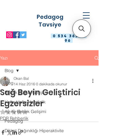
Pedagog
Tavsiye
0 534 363 98
96
Yazı
Blog
Okan Bal
Blog
14 Haz 2016
0 dakikada okunur
Sağ Beyin Geliştirici
Bebek Çocuk Gelişimi
Egzersizler
Hafta Hafta Hamilelik
Ay Ay Bebek Gelişimi
5 üzerinden NaN yıldız
PDR Rehberlik
Pedagog
Dikkat Dağınıklığı Hiperaktivite