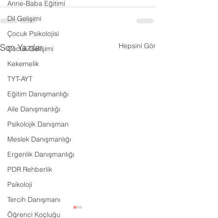
Anne-Baba Eğitimi
Dil Gelişimi
Çocuk Psikolojisi
Hepsini Gör
Son Yazılar
Çocuk Gelişimi
Kekemelik
TYT-AYT
Eğitim Danışmanlığı
Aile Danışmanlığı
Psikolojik Danışman
Meslek Danışmanlığı
Ergenlik Danışmanlığı
PDR Rehberlik
Psikoloji
Tercih Danışmanı
Öğrenci Koçluğu