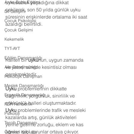
Anne-Baba Eğitimi
uykusuzluk yaşadığına dikkat 
çekilerek, son 50 yılda günlük uyku 
Dil Gelişimi
süresinin erişkinlerde ortalama iki saat 
Çocuk Psikolojisi
azaldığı belirtildi.
Çocuk Gelişimi
Kekemelik
TYT-AYT
Eğitim Danışmanlığı
Kaliteli bir 
uyku
nun, uygun zamanda 
ve yeterli sürede kesintisiz olması 
Aile Danışmanlığı
gerekmektedir.
Psikolojik Danışman
Meslek Danışmanlığı
Uyku
 problemlerinin dikkatte 
Ergenlik Danışmanlığı
dağınıklık, yorgunluk, sinirlilik ve 
çökkünlük halleri oluşturmaktadır. 
PDR Rehberlik
Uyku 
problemlerinde trafik ve mesleki 
Psikoloji
kazalarda artış, günlük aktiviteleri 
Tercih Danışmanı
yerine getirme zorluğu, eklem ve kas 
ağrıları gibi sorunlar ortaya çıkıyor. 
Öğrenci Koçluğu