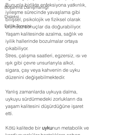
Bununla birlikte enfeksiyona yatkınlık, 
Boşanma Danışmanlığı
iyileşme sürecinde yavaşlama gibi 
Disleksi
bilişsel, psikolojik ve fiziksel olarak 
Evlilik Terapisi
olumsuz sonuçlar da doğurabiliyor. 
Yaşam kalitesinde azalma, sağlık ve 
iyilik hallerinde bozulmalar ortaya 
çıkabiliyor.
Stres, çalışma saatleri, egzersiz, ısı ve 
ışık gibi çevre unsurlarıyla alkol, 
sigara, çay veya kahvenin de uyku 
düzenini değişebilmektedir.
Yanlış zamanlarda uykuya dalma, 
uykuyu sürdürmedeki zorlukların da 
yaşam kalitesini düşürdüğüne işaret 
etti.
Kötü kalitede bir 
uyku
nun metabolik ve 