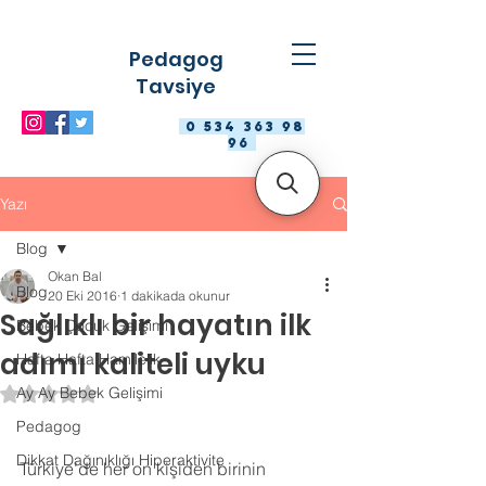
Pedagog
Tavsiye
0 534 363 98
96
Yazı
Blog
Okan Bal
Blog
20 Eki 2016
1 dakikada okunur
Sağlıklı bir hayatın ilk
Bebek Çocuk Gelişimi
adımı kaliteli uyku
Hafta Hafta Hamilelik
Ay Ay Bebek Gelişimi
5 üzerinden NaN yıldız
Pedagog
Dikkat Dağınıklığı Hiperaktivite
Türkiye’de her on kişiden birinin 