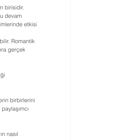
birisidir. 
Boşanma Danışmanlığı
unu devam 
imlerinde etkisi 
bilir. Romantik 
nra gerçek 
ği 
rin birbirlerini 
, paylaşımcı 
ın nasıl 