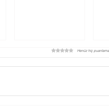
5 üzerinden 0 yıldız
Henüz hiç puanlama
Gaziantep Pedagog
Aile
Evli