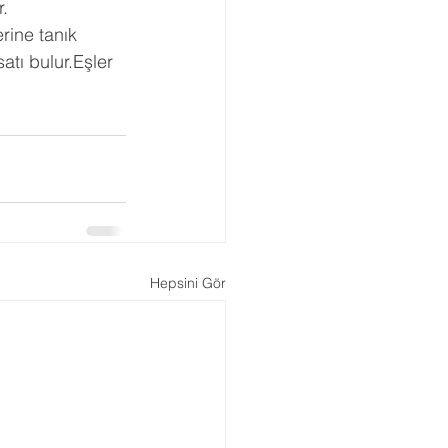
r.
rine tanık 
tı bulur.Eşler 
Hepsini Gör