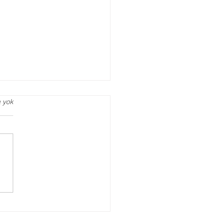
 yok
 Danışmanlığı ve
lik Terapisi