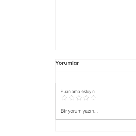
Yorumlar
Puanlama ekleyin
Evlilik Öncesi Danışmanlık
Bir yorum yazın...