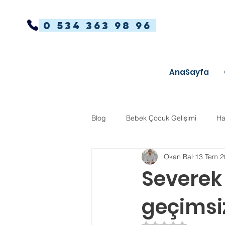
0 534 363 98 96
AnaSayfa
Blog
Bebek Çocuk Gelişimi
Ha
Okan Bal
13 Tem 2
Dikkat Dağınıklığı Hiperaktivite
Severek
geçimsi
Kekemelik
TYT-AYT
Eğit