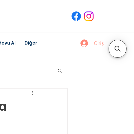
evu Al
Diğer
Giriş
uk Gelişimi
ha
Meslek Danışmanlığı