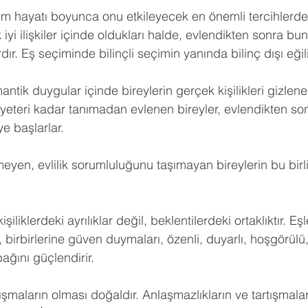
ldız
tüm hayatı boyunca onu etkileyecek en önemli tercihlerden 
hberlik
Psikoloji
Tercih Danışmanı
Öğrenci Koçluğu
 iyi ilişkiler içinde oldukları halde, evlendikten sonra b
dır. Eş seçiminde bilinçli seçimin yanında bilinç dışı eğil
antik duygular içinde bireylerin gerçek kişilikleri gizlene
e yeteri kadar tanımadan evlenen bireyler, evlendikten so
ye başlarlar.
lmeyen, evlilik sorumluluğunu taşımayan bireylerin bu birli
işiliklerdeki ayrılıklar değil, beklentilerdeki ortaklıktır. Eşle
 birbirlerine güven duymaları, özenli, duyarlı, hoşgörülü
bağını güçlendirir.
artışmaların olması doğaldır. Anlaşmazlıkların ve tartışmalar