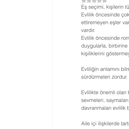
5 üzerinden NaN yı
Eş seçimi, kişilerin 
Ergenlik Danışmanlığı
PDR Re
Evlilik öncesinde çok
ettiremeyen eşler var
vardır.
Disleksi
Evlilik Terapisi
Evlilik öncesinde rom
duygularla, birbirin
kişiliklerini gösterme
Evliliğin anlamını bi
sürdürmeleri zordur.
Evlilikte önemli olan k
sevmeleri, saymaları,
davranmaları evlilik 
Aile içi ilişkilerde t