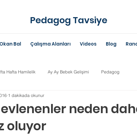
Pedagog Tavsiye
Okan Bal
Çalışma Alanları
Videos
Blog
Rand
fta Hafta Hamilelik
Ay Ay Bebek Gelişimi
Pedagog
016
1 dakikada okunur
Anne-Baba Eğitimi
Dil Gelişimi
Çocuk Psikolojisi
Çoc
 evlenenler neden da
z oluyor
im Danışmanlığı
Aile Danışmanlığı
Psikolojik Danışman