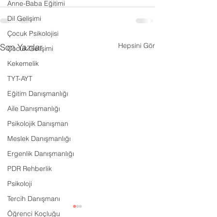
Anne-Baba Eğitimi
Dil Gelişimi
Çocuk Psikolojisi
Hepsini Gör
Son Yazılar
Çocuk Gelişimi
Kekemelik
TYT-AYT
Eğitim Danışmanlığı
Aile Danışmanlığı
Psikolojik Danışman
Meslek Danışmanlığı
Ergenlik Danışmanlığı
PDR Rehberlik
Psikoloji
Tercih Danışmanı
Öğrenci Koçluğu