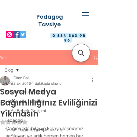
Pedagog
Tavsiye
0 534 363 98
96
Yazı
Blog
Okan Bal
Blog
2 Eki 2016
1 dakikada okunur
Sosyal Medya
Bebek Çocuk Gelişimi
Bağımlılığınız Evliliğinizi
Hafta Hafta Hamilelik
Ay Ay Bebek Gelişimi
Yıkmasın
Pedagog
5 üzerinden NaN yıldız
Çağımızda bilgiye kolay ulaşmamızı 
Dikkat Dağınıklığı Hiperaktivite
sağlayan ve artık hemen hemen her 