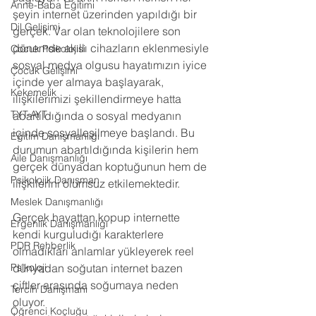
Anne-Baba Eğitimi
şeyin internet üzerinden yapıldığı bir 
Dil Gelişimi
gerçek. Var olan teknolojilere son 
dönemde akıllı cihazların eklenmesiyle 
Çocuk Psikolojisi
sosyal medya olgusu hayatımızın iyice 
Çocuk Gelişimi
içinde yer almaya başlayarak, 
Kekemelik
ilişkilerimizi şekillendirmeye hatta 
TYT-AYT
abartıldığında o sosyal medyanın 
içinde sosyalleşilmeye başlandı. Bu 
Eğitim Danışmanlığı
durumun abartıldığında kişilerin hem 
Aile Danışmanlığı
gerçek dünyadan koptuğunun hem de 
Psikolojik Danışman
ilişkilerini olumsuz etkilemektedir.
Meslek Danışmanlığı
Gerçek hayattan kopup internette 
Ergenlik Danışmanlığı
kendi kurguludığı karakterlere 
PDR Rehberlik
olmadıkları anlamlar yükleyerek reel 
Psikoloji
dünyadan soğutan internet bazen 
çiftler arasında soğumaya neden 
Tercih Danışmanı
oluyor.
Öğrenci Koçluğu