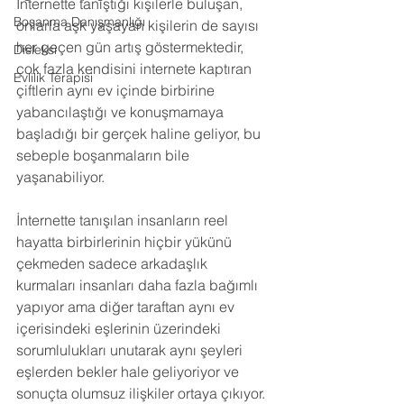
İnternette tanıştığı kişilerle buluşan, 
Boşanma Danışmanlığı
onlarla aşk yaşayan kişilerin de sayısı 
her geçen gün artış göstermektedir, 
Disleksi
çok fazla kendisini internete kaptıran 
Evlilik Terapisi
çiftlerin aynı ev içinde birbirine 
yabancılaştığı ve konuşmamaya 
başladığı bir gerçek haline geliyor, bu 
sebeple boşanmaların bile 
yaşanabiliyor.
İnternette tanışılan insanların reel 
hayatta birbirlerinin hiçbir yükünü 
çekmeden sadece arkadaşlık 
kurmaları insanları daha fazla bağımlı 
yapıyor ama diğer taraftan aynı ev 
içerisindeki eşlerinin üzerindeki 
sorumlulukları unutarak aynı şeyleri 
eşlerden bekler hale geliyoriyor ve 
sonuçta olumsuz ilişkiler ortaya çıkıyor.