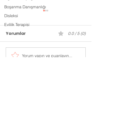
Boşanma Danışmanlığı
Disleksi
Evlilik Terapisi
Yorumlar
0.0 / 5 (0)
Gaziantep P
Yorum yapın ve puanlayın...
Evlilik Öncesi
Danışmanlık
Adres:
Mücahitler Mah. 52083 Sok.
No:42 Yasem İş Merkezi
Kat:7 Ofis:702