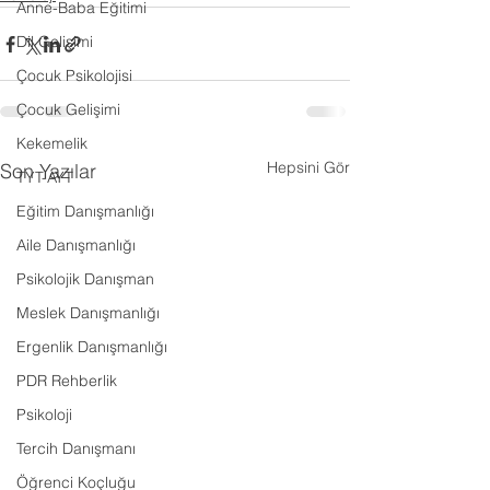
Anne-Baba Eğitimi
Dil Gelişimi
Çocuk Psikolojisi
Çocuk Gelişimi
Kekemelik
Hepsini Gör
Son Yazılar
TYT-AYT
Eğitim Danışmanlığı
Aile Danışmanlığı
Psikolojik Danışman
Meslek Danışmanlığı
Ergenlik Danışmanlığı
PDR Rehberlik
Psikoloji
Tercih Danışmanı
Öğrenci Koçluğu