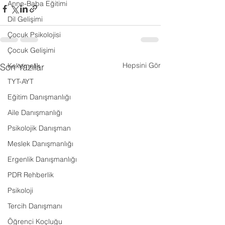
Anne-Baba Eğitimi
Dil Gelişimi
Çocuk Psikolojisi
Çocuk Gelişimi
Hepsini Gör
Son Yazılar
Kekemelik
TYT-AYT
Eğitim Danışmanlığı
Aile Danışmanlığı
Psikolojik Danışman
Meslek Danışmanlığı
Ergenlik Danışmanlığı
PDR Rehberlik
Psikoloji
Tercih Danışmanı
Öğrenci Koçluğu