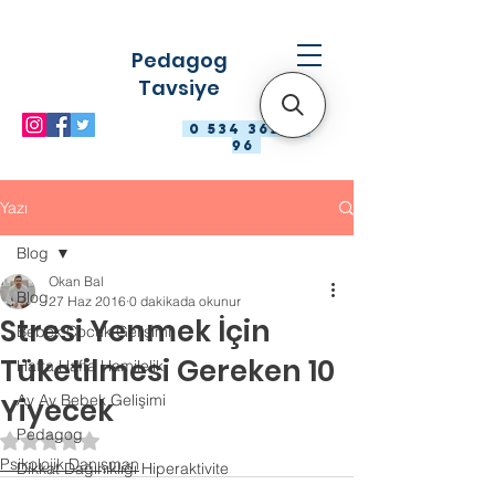
Pedagog
Tavsiye
0 534 363 98
96
Yazı
Blog
Okan Bal
Blog
27 Haz 2016
0 dakikada okunur
Stresi Yenmek İçin
Bebek Çocuk Gelişimi
Tüketilmesi Gereken 10
Hafta Hafta Hamilelik
Ay Ay Bebek Gelişimi
Yiyecek
Pedagog
5 üzerinden NaN yıldız
Psikolojik Danışman
Dikkat Dağınıklığı Hiperaktivite