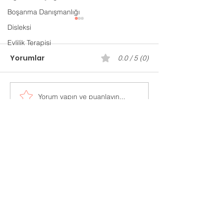
Boşanma Danışmanlığı
Disleksi
Evlilik Terapisi
Yorumlar
0.0 / 5 (0)
Gaziantep P
Yorum yapın ve puanlayın...
Evlilik Öncesi
Danışmanlık
Adres:
Mücahitler Mah. 52083 Sok.
No:42 Yasem İş Merkezi
Kat:7 Ofis:702