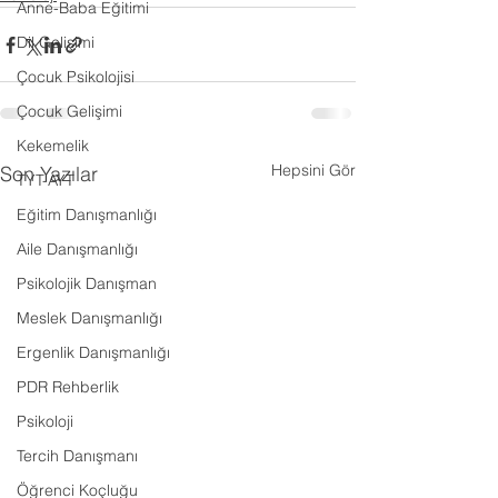
Anne-Baba Eğitimi
Dil Gelişimi
Çocuk Psikolojisi
Çocuk Gelişimi
Kekemelik
Hepsini Gör
Son Yazılar
TYT-AYT
Eğitim Danışmanlığı
Aile Danışmanlığı
Psikolojik Danışman
Meslek Danışmanlığı
Ergenlik Danışmanlığı
PDR Rehberlik
Psikoloji
Tercih Danışmanı
Öğrenci Koçluğu