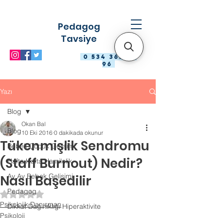
Pedagog
Tavsiye
0 534 363 98
96
Yazı
Blog
Okan Bal
Blog
10 Eki 2016
0 dakikada okunur
Tükenmişlik Sendromu
Bebek Çocuk Gelişimi
(Staff Burnout) Nedir?
Hafta Hafta Hamilelik
Ay Ay Bebek Gelişimi
Nasıl Başedilir
Pedagog
5 üzerinden NaN yıldız
Psikolojik Danışman
Dikkat Dağınıklığı Hiperaktivite
Psikoloji