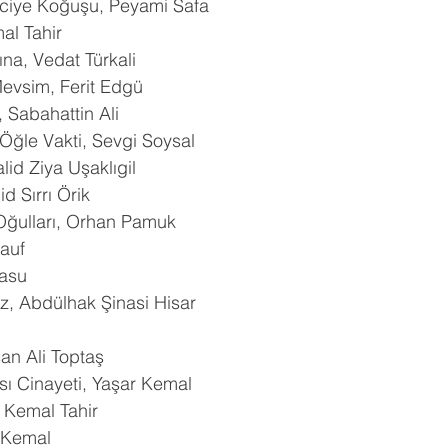
ciye Koğuşu, Peyami Safa
al Tahir
na, Vedat Türkali
Mevsim, Ferit Edgü
 Sabahattin Ali
 Öğle Vakti, Sevgi Soysal
lid Ziya Uşaklıgil
d Sırrı Örik
Oğulları, Orhan Pamuk
auf
rasu
z, Abdülhak Şinasi Hisar
an Ali Toptaş
sı Cinayeti, Yaşar Kemal
 Kemal Tahir
 Kemal