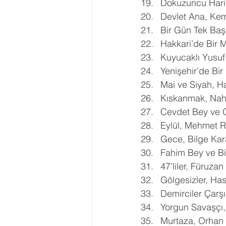
Dokuzuncu Hari
Devlet Ana, Kem
Bir Gün Tek Başı
Hakkari’de Bir 
Kuyucaklı Yusuf,
Yenişehir’de Bir
Mai ve Siyah, Ha
Kıskanmak, Nahi
Cevdet Bey ve 
Eylül, Mehmet R
Gece, Bilge Ka
Fahim Bey ve Bi
47’liler, Füruzan
Gölgesizler, Has
Demirciler Çarşı
Yorgun Savaşçı,
Murtaza, Orhan