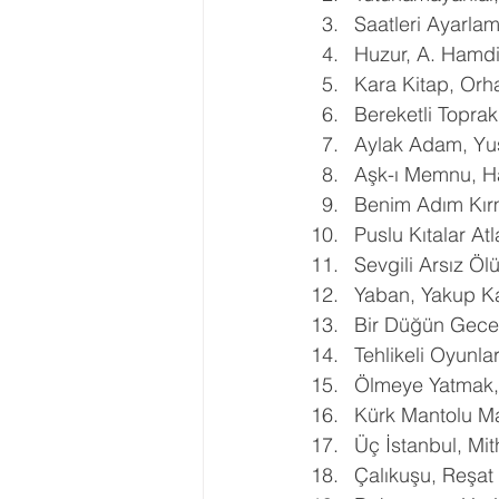
Saatleri Ayarla
Ergenlik Danışmanlığı
PDR Re
Huzur, A. Hamdi
Kara Kitap, Or
Bereketli Topra
Disleksi
Evlilik Terapisi
Aylak Adam, Yus
Aşk-ı Memnu, Hal
Benim Adım Kır
Puslu Kıtalar At
Sevgili Arsız Öl
Yaban, Yakup K
Bir Düğün Gece
Tehlikeli Oyunla
Ölmeye Yatmak,
Kürk Mantolu Ma
Üç İstanbul, Mi
Çalıkuşu, Reşat