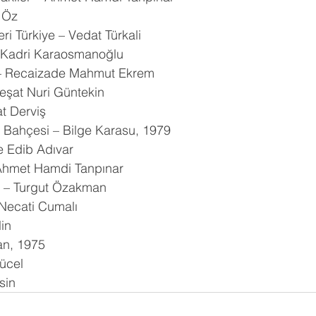
l Öz
ri Türkiye – Vedat Türkali
 Kadri Karaosmanoğlu
– Recaizade Mahmut Ekrem
eşat Nuri Güntekin
at Derviş
Bahçesi – Bilge Karasu, 1979
 Edib Adıvar
Ahmet Hamdi Tanpınar
er – Turgut Özakman
Necati Cumalı
in
tan, 1975
Yücel
sin