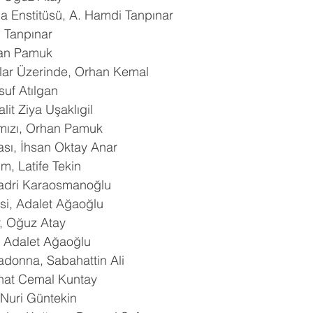
ma Enstitüsü, A. Hamdi Tanpınar
hberlik
Psikoloji
Tercih Danışmanı
Öğrenci Koçluğu
 Tanpınar
han Pamuk
klar Üzerinde, Orhan Kemal
uf Atılgan
it Ziya Uşaklıgil
mızı, Orhan Pamuk
lası, İhsan Oktay Anar
üm, Latife Tekin
adri Karaosmanoğlu
si, Adalet Ağaoğlu
r, Oğuz Atay
 Adalet Ağaoğlu
donna, Sabahattin Ali
that Cemal Kuntay
 Nuri Güntekin