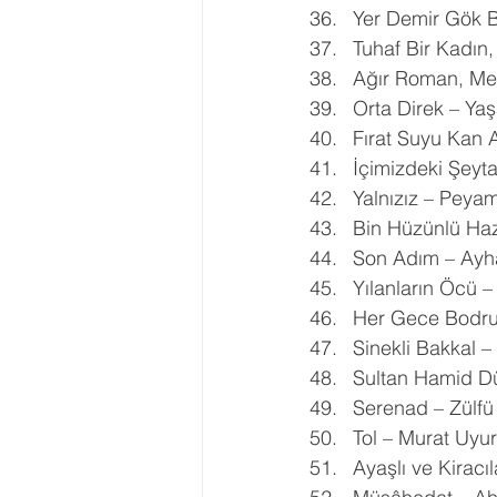
Yer Demir Gök B
Tuhaf Bir Kadın,
Ağır Roman, Me
Orta Direk – Ya
Fırat Suyu Kan 
İçimizdeki Şeyta
Yalnızız – Peyam
Bin Hüzünlü Haz
Son Adım – Ayh
Yılanların Öcü –
Her Gece Bodrum
Sinekli Bakkal –
Sultan Hamid Dü
Serenad – Zülfü 
Tol – Murat Uyu
Ayaşlı ve Kirac