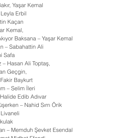
akır, Yaşar Kemal
 Leyla Erbil
tin Kaçan
şar Kemal,
Akıyor Baksana – Yaşar Kemal
n – Sabahattin Ali
i Safa
 – Hasan Ali Toptaş,
an Geçgin,
 Fakir Baykurt
 – Selim İleri
 Halide Edib Adıvar
şerken – Nahid Sırrı Örik
Livaneli
rkulak
ıları – Memduh Şevket Esendal