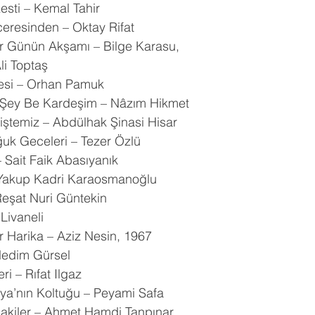
esti – Kemal Tahir
ceresinden – Oktay Rifat
r Günün Akşamı – Bilge Karasu,
i Toptaş
si – Orhan Pamuk
Şey Be Kardeşim – Nâzım Hikmet
iştemiz – Abdülhak Şinasi Hisar
uk Geceleri – Tezer Özlü
 Sait Faik Abasıyanık
 Yakup Kadri Karaosmanoğlu
Reşat Nuri Güntekin
 Livaneli
r Harika – Aziz Nesin, 1967
edim Gürsel
i – Rıfat Ilgaz
ya’nın Koltuğu – Peyami Safa
akiler – Ahmet Hamdi Tanpınar