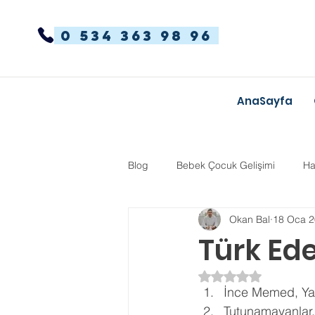
0 534 363 98 96
AnaSayfa
Blog
Bebek Çocuk Gelişimi
Ha
Okan Bal
18 Oca 
Dikkat Dağınıklığı Hiperaktivite
Türk Ede
5 üzerinden NaN yı
Kekemelik
TYT-AYT
Eğit
İnce Memed, Ya
Tutunamayanlar