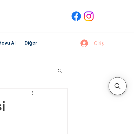
evu Al
Diğer
Giriş
uk Gelişimi
i
Meslek Danışmanlığı