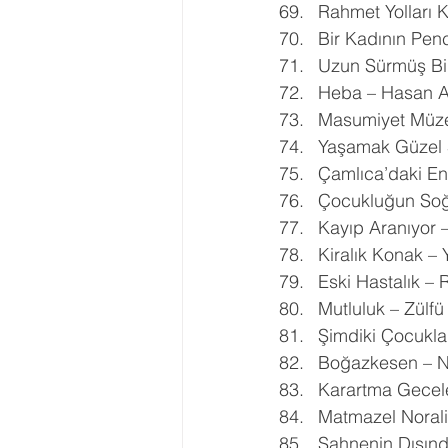
Rahmet Yolları K
Bir Kadının Pen
Uzun Sürmüş Bi
Heba – Hasan Al
Masumiyet Müze
Yaşamak Güzel 
Çamlıca’daki En
Çocukluğun Soğ
Kayıp Aranıyor –
Kiralık Konak –
Eski Hastalık – 
Mutluluk – Zülfü
Şimdiki Çocukla
Boğazkesen – N
Karartma Geceler
Matmazel Norali
Sahnenin Dışınd