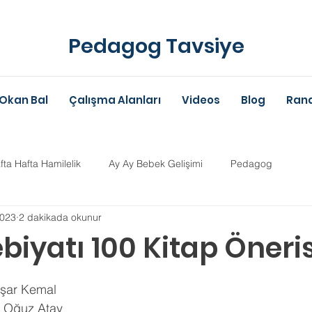
Pedagog Tavsiye
Okan Bal
Çalışma Alanları
Videos
Blog
Rand
fta Hafta Hamilelik
Ay Ay Bebek Gelişimi
Pedagog
2023
2 dakikada okunur
Anne-Baba Eğitimi
Dil Gelişimi
Çocuk Psikolojisi
Çoc
biyatı 100 Kitap Öneris
ldız
im Danışmanlığı
Aile Danışmanlığı
Psikolojik Danışman
şar Kemal
, Oğuz Atay