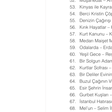
Müşâhedat – Ah
Kinyas ile Kay
Berci Kristin Çö
Denizin Çağırışı
Kırık Hayatlar – 
Kurt Kanunu – K
Medarı Maişet M
Odalarda – Erd
Yeşil Gece – Re
Bir Solgun Ada
Kurtlar Sofrası – 
Bir Deliler Evini
Buzul Çağının V
Esir Şehrin İnsa
Gurbet Kuşları 
İstanbul Hatıras
Mel’un – Selim İl