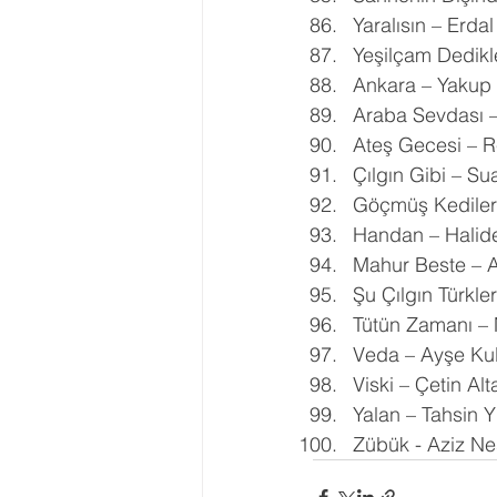
Yaralısın – Erda
Yeşilçam Dedikle
Ankara – Yakup
Araba Sevdası 
Ateş Gecesi – R
Çılgın Gibi – Su
Göçmüş Kediler 
Handan – Halide
Mahur Beste – 
Şu Çılgın Türkl
Tütün Zamanı – 
Veda – Ayşe Kul
Viski – Çetin Al
Yalan – Tahsin 
Zübük - Aziz Ne