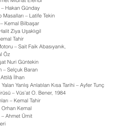
met Midhat Efendi
ra – Hakan Günday
p Masalları – Latife Tekin
 – Kemal Bilbaşar
Halit Ziya Uşaklıgil
emal Tahir
otoru – Sait Faik Abasıyanık,
al Öz
şat Nuri Güntekin
m – Selçuk Baran
Attilâ İlhan
n Yalan Yanlış Anlatılan Kısa Tarihi – Ayfer Tunç
irüsü – Vüs’at O. Bener, 1984
nları – Kemal Tahir
– Orhan Kemal
ı – Ahmet Ümit
eri