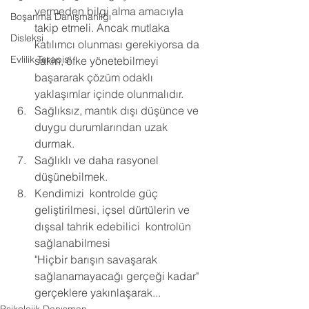
vermeden bilgi alma amacıyla 
Boşanma Danışmanlığı
takip etmeli. Ancak mutlaka 
Disleksi
katılımcı olunması gerekiyorsa da 
Evlilik Terapisi
sakin, öfke yönetebilmeyi 
başararak çözüm odaklı 
yaklaşımlar içinde olunmalıdır. 
Sağlıksız, mantık dışı düşünce ve 
duygu durumlarından uzak 
durmak. 
Sağlıklı ve daha rasyonel 
düşünebilmek. 
Kendimizi  kontrolde güç 
geliştirilmesi, içsel dürtülerin ve 
dışsal tahrik edebilici  kontrolün 
sağlanabilmesi
"Hiçbir barışın savaşarak 
sağlanamayacağı gerçeği kadar" 
gerçeklere yakınlaşarak...