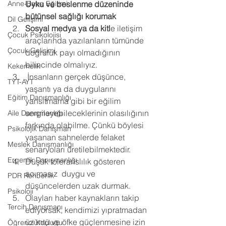
Anne-Baba Eğitimi
Uyku ve beslenme düzeninde 
bütünsel sağlığı korumak 
Dil Gelişimi
Sosyal medya ya da kitl
e iletişim 
Çocuk Psikolojisi
araçlarında yazılanların tümünde 
Çocuk Gelişimi
doğruluk payı olmadığının 
bilincinde olmalıyız. 
Kekemelik
 İnsanların gerçek düşünce, 
TYT-AYT
yaşantı ya da duygularını 
Eğitim Danışmanlığı
yansıtmama gibi bir eğilim 
sergileyebileceklerinin olasılığının 
Aile Danışmanlığı
farkında olabilme. Çünkü böylesi 
Psikolojik Danışman
yaşanan sahnelerde felaket 
Meslek Danışmanlığı
senaryoları üretilebilmektedir. 
Ergenlik Danışmanlığı
Düşük toleranslılık gösteren 
acımasız  duygu ve 
PDR Rehberlik
düşüncelerden uzak durmak. 
Psikoloji
Olayları haber kaynakların takip 
Tercih Danışmanı
ediyorsak, kendimizi yıpratmadan 
üzüntü ve öfke güçlenmesine izin 
Öğrenci Koçluğu