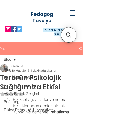
Pedagog
Tavsiye
0 534 363 98
96
Yazı
Blog
Okan Bal
Blog
30 Haz 2016
1 dakikada okunur
Terörün Psikolojik
Bebek Çocuk Gelişimi
Sağlığımıza Etkisi
Hafta Hafta Hamilelik
Ay Ay Bebek Gelişimi
5 üzerinden NaN yıldız
Fiziksel egzersizler ve nefes 
Pedagog
tekniklerinden destek alarak 
Dikkat Dağınıklığı Hiperaktivite
 ruhsal ve beden
sel rahatlama. 