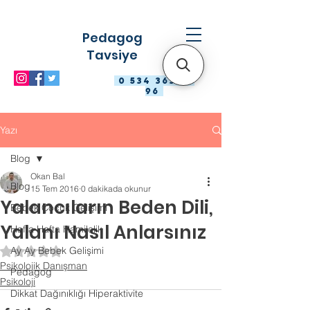
Pedagog
Tavsiye
0 534 363 98
96
Yazı
Blog
Okan Bal
Blog
15 Tem 2016
0 dakikada okunur
Yalancıların Beden Dili,
Bebek Çocuk Gelişimi
Yalanı Nasıl Anlarsınız
Hafta Hafta Hamilelik
Ay Ay Bebek Gelişimi
5 üzerinden NaN yıldız
Psikolojik Danışman
Pedagog
Psikoloji
Dikkat Dağınıklığı Hiperaktivite