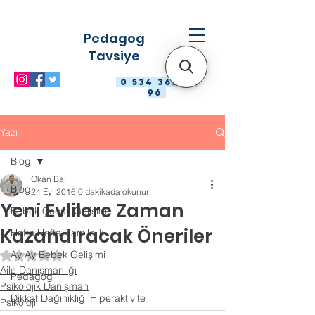
Pedagog
Tavsiye
0 534 363 98
96
Yazı
Blog
Okan Bal
Blog
24 Eyl 2016
0 dakikada okunur
Yeni Evlilere Zaman
Bebek Çocuk Gelişimi
Kazandıracak Öneriler
Hafta Hafta Hamilelik
Ay Ay Bebek Gelişimi
5 üzerinden NaN yıldız
Aile Danışmanlığı
Pedagog
Psikolojik Danışman
Dikkat Dağınıklığı Hiperaktivite
Psikoloji