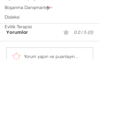
Boşanma Danışmanlığı
Disleksi
Evlilik Terapisi
Yorumlar
0.0 / 5 (0)
Gaziantep P
Yorum yapın ve puanlayın...
Evlilik Öncesi
Danışmanlık
Adres:
Mücahitler Mah. 52083 Sok.
No:42 Yasem İş Merkezi
Kat:7 Ofis:702