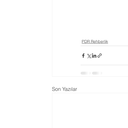
Ergenlik Danışmanlığı
PDR Re
Disleksi
Evlilik Terapisi
PDR Rehberlik
Son Yazılar