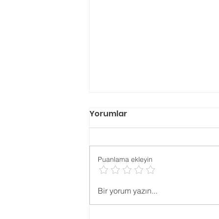
Yorumlar
Puanlama ekleyin
Okula Kayıt
Bir yorum yazın...
Yaşı Hesaplama