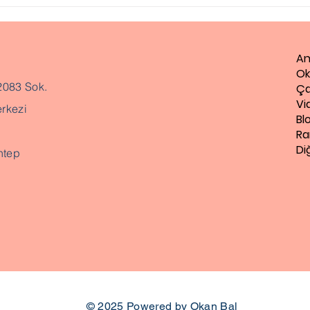
An
Ok
2083 Sok.
Ça
Vi
rkezi
Bl
Ra
Di
ntep
© 2025
Powered by Okan Bal