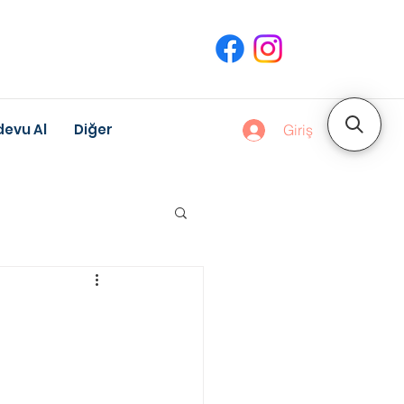
evu Al
Diğer
Giriş
uk Gelişimi
Meslek Danışmanlığı