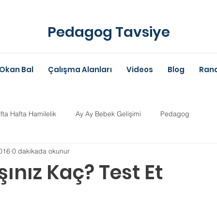
Pedagog Tavsiye
Okan Bal
Çalışma Alanları
Videos
Blog
Rand
fta Hafta Hamilelik
Ay Ay Bebek Gelişimi
Pedagog
016
0 dakikada okunur
Anne-Baba Eğitimi
Dil Gelişimi
Çocuk Psikolojisi
Çoc
şınız Kaç? Test Et
ldız
im Danışmanlığı
Aile Danışmanlığı
Psikolojik Danışman