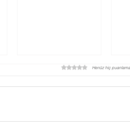
5 üzerinden 0 yıldız
Henüz hiç puanlama
Gaziantep Tercih
Ter
Danışmanlığı, YKS Tercih
Gaz
Danışmanı