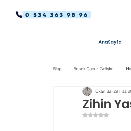
0 534 363 98 96
AnaSayfa
Blog
Bebek Çocuk Gelişimi
Ha
Okan Bal
29 Haz 2
Dikkat Dağınıklığı Hiperaktivite
Zihin Ya
5 üzerinden NaN yı
Kekemelik
TYT-AYT
Eğit