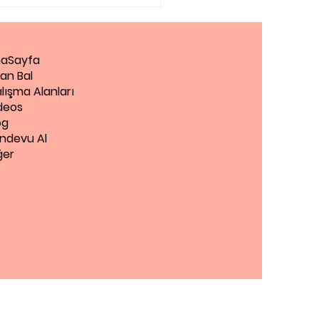
aSayfa
an Bal
lışma Alanları
deos
og
ndevu Al
ğer