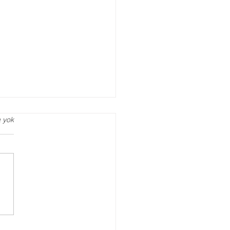
 yok
cih Danışmanlığı
iantep Sınav Koçu