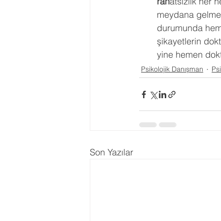
rah
atsızlık her
meydana gelmekte
durumunda hemen
şikayetlerin dok
yine hemen dokt
Psikolojik Danışman
Psi
Son Yazılar