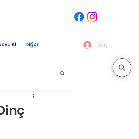
evu Al
Diğer
Giriş
uk Gelişimi
Dinç
Meslek Danışmanlığı