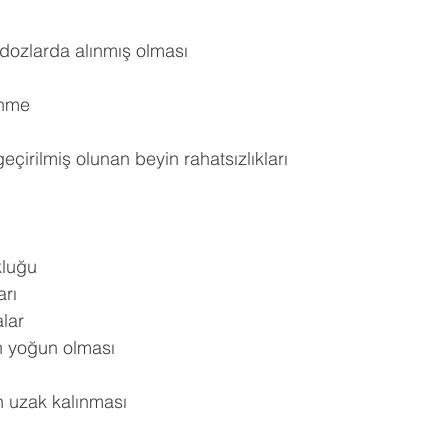
ldız
hberlik
Psikoloji
Tercih Danışmanı
Öğrenci Koçluğu
dozlarda alınmış olması 
nme 
irilmiş olunan beyin rahatsızlıkları 
luğu 
arı 
lar 
n yoğun olması 
 uzak kalınması 