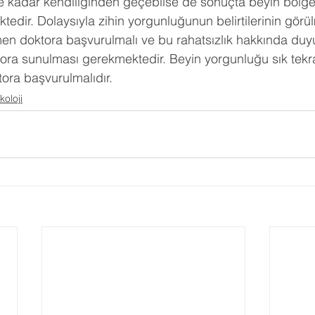
 ne kadar kendiliğinden geçebilse de sonuçta beyin bölg
dir. Dolaysıyla zihin yorgunluğunun belirtilerinin görü
 doktora başvurulmalı ve bu rahatsızlık hakkında duy
tora sunulması gerekmektedir. Beyin yorgunluğu sık tekra
ora başvurulmalıdır.
koloji