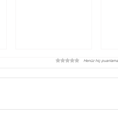
5 üzerinden 0 yıldız
Henüz hiç puanlama
Gaz
Evlilik Öncesi Danışmanlık