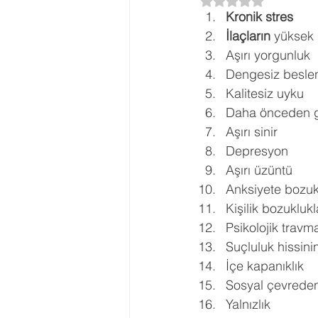
5 üzerinden NaN yı
Kronik stres 
Ergenlik Danışmanlığı
PDR Re
İlaçların 
yüksek 
Aşırı yorgunluk 
Dengesiz besle
Disleksi
Evlilik Terapisi
Kalitesiz uyku 
Daha önceden geç
Aşırı sinir 
Depresyon 
Aşırı üzüntü 
Anksiyete bozuk
Kişilik bozuklukl
Psikolojik travma
Suçluluk hissini
İçe kapanıklık 
Sosyal çevreden
Yalnızlık 