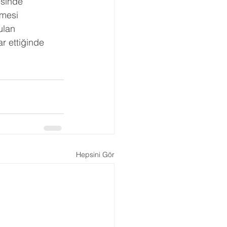
esinde 
lmesi 
ulan 
r ettiğinde 
Hepsini Gör