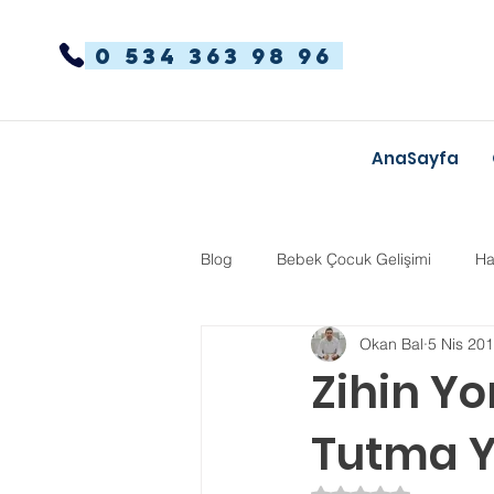
0 534 363 98 96
AnaSayfa
Blog
Bebek Çocuk Gelişimi
Ha
Okan Bal
5 Nis 20
Dikkat Dağınıklığı Hiperaktivite
Zihin Yo
Tutma Y
Kekemelik
TYT-AYT
Eğit