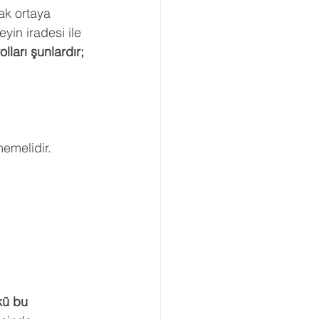
ak ortaya 
eyin iradesi ile 
ları şunlardır;
emelidir.
kü bu 