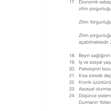
Ekonomik sebep
zihin yorgunluğu
Zihin Yorgunluğ
Zihin yorgunluğu
açabilmektedir.
Beyin sağlığını
İş ve sosyal yaş
Psikolojinin boz
Kısa sürede dep
Kronik üzüntünü
Asosyal olunma
Düşünce sistemi
Durmanın Yolları