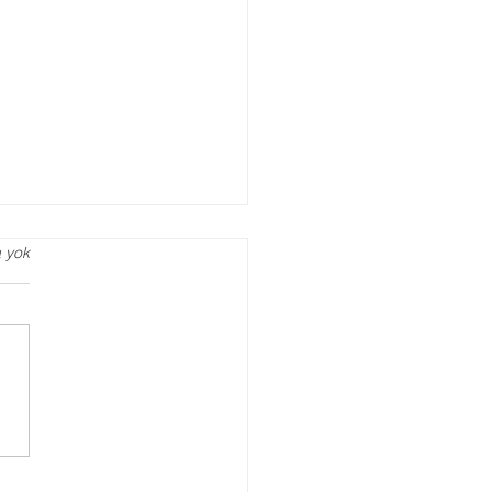
 yok
iantep Pedagog