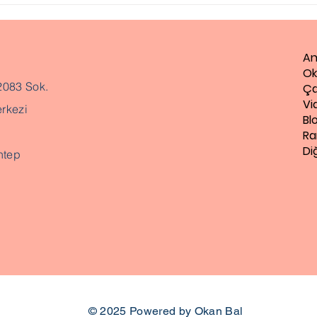
An
Ok
2083 Sok.
Ça
Vi
rkezi
Bl
Ra
Di
ntep
© 2025
Powered by Okan Bal