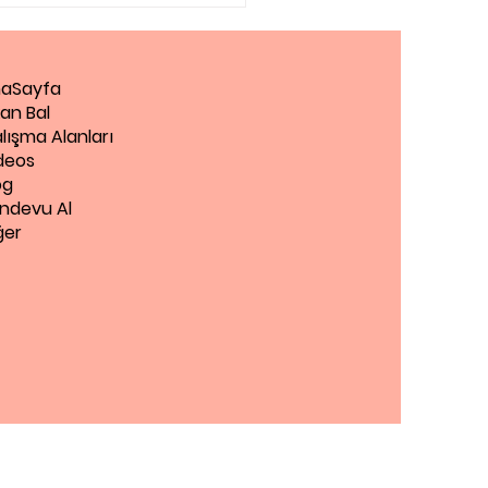
aSayfa
an Bal
lışma Alanları
deos
og
ndevu Al
ğer