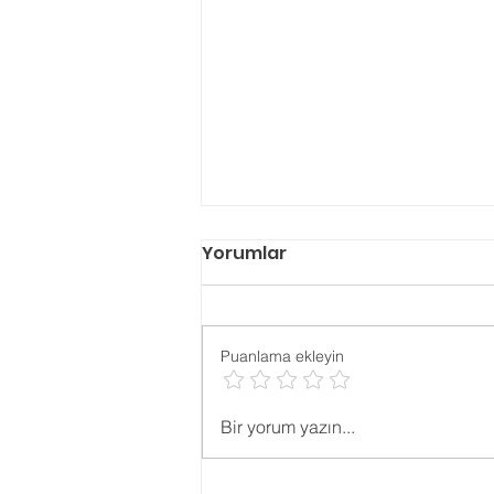
Yorumlar
Puanlama ekleyin
Psikolojik ONLİNE TESTLER
Bir yorum yazın...