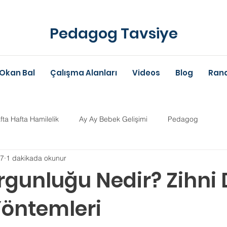
Pedagog Tavsiye
Okan Bal
Çalışma Alanları
Videos
Blog
Rand
fta Hafta Hamilelik
Ay Ay Bebek Gelişimi
Pedagog
17
1 dakikada okunur
Anne-Baba Eğitimi
Dil Gelişimi
Çocuk Psikolojisi
Çoc
rgunluğu Nedir? Zihni 
öntemleri
im Danışmanlığı
Aile Danışmanlığı
Psikolojik Danışman