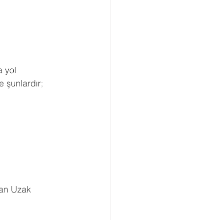
 yol 
se şunlardır;
an Uzak 