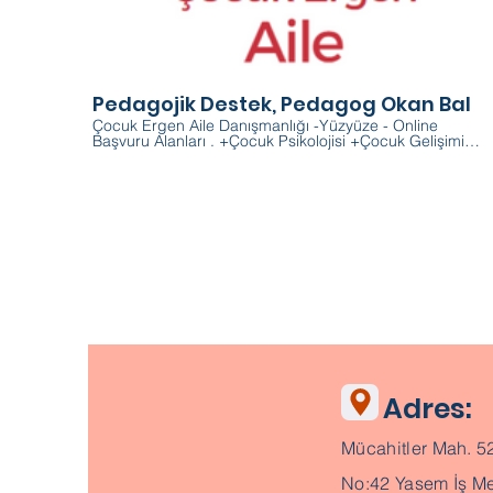
01:
Pedagojik Destek, Pedagog Okan Bal
Çocuk Ergen Aile Danışmanlığı -Yüzyüze - Online
Başvuru Alanları . +Çocuk Psikolojisi +Çocuk Gelişimi
+Ebeveyn Danışmanlığı +Anne Baba Eğitimi +Ergenlik
Danışmanlığı +Öğrenci Koçluğu +Aile Danışmanlığı
+Boşanma Psikolojisi +Boşanmış Ebeveyn +Çocuk
Gelişim Testi +Dikkat Eksikliği +Zeka Testleri +Oyun
Terapisi +Öğrenme Güçlüğü +Disleksi +Otizm
+Konuşma Bozukluğu +Öfke ve Hırçınlık +Okul Olgunluk
Testleri +Gelişim Geriliği +Kekemelik Sorunları +Okul
Korkusu +Okul Başarısızlığı +Yeme Bozukluğu . . OKAN
BAL Uzman Psikolojik Danışman . . Adres: Sinerji
Danışmanlık Mücahitler Mah. 52083 Sok. Yasem İş
Merkezi Kat:7 Ofis 702 Şehitkamil/Gaziantep . İletişim: 0
534 363 98 96 www.okanbal.com . #pedagog
#onlineterapi #çocukpsikolog #onlinepedagog
#aileterapisi #ailedanışmanı #psikolog #otizm
#ailedanışmanlığı #öğrencikoçu #çiftterapisi #psikoterapi
#sınavkoçu #psikolojikdanışmanlık #boşanma
Adres:
#ebeveynlik #ankara #gaziantep #öğrencikoçluğu
#çankaya #gelişimtesti #pedagogtavsiyesi #şehitkamil
#gaziantepanneleri #gazianteppedagog
Mücahitler Mah. 5
#pedagoggaziantep #pedagojikdestek
No:42 Yasem İş Me