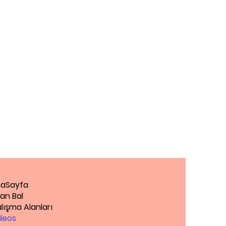
aSayfa
an Bal
lışma Alanları
deos