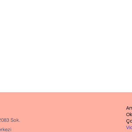
03
An
Ok
2083 Sok.
Ça
Vi
rkezi