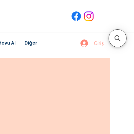
evu Al
Diğer
Giriş