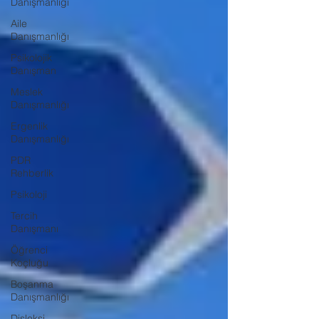
Danışmanlığı
Aile
Danışmanlığı
Psikolojik
Danışman
Meslek
Danışmanlığı
Ergenlik
Danışmanlığı
PDR
Rehberlik
Psikoloji
Tercih
Danışmanı
Öğrenci
Koçluğu
Boşanma
Danışmanlığı
Disleksi