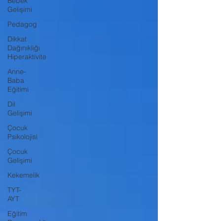
Bebek
Gelişimi
Pedagog
Dikkat
Dağınıklığı
Hiperaktivite
Anne-
Baba
Eğitimi
Dil
Gelişimi
Çocuk
Psikolojisi
Çocuk
Gelişimi
Kekemelik
TYT-
AYT
Eğitim