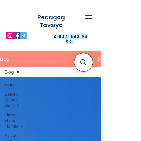
Pedagog
Tavsiye
0 534 363 98
96
Blog
Blog
Blog
Bebek
Çocuk
Gelişimi
Hafta
Hafta
Hamilelik
Ay Ay