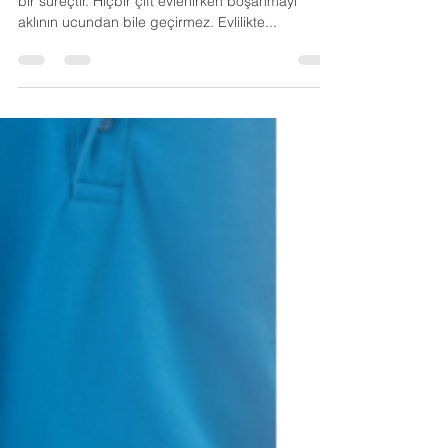
Rolü Bitse de “Anne Baba”
Rolü Devam Eder
Boşanma ve Ebeveynlik Evlilik gibi boşanma da
bir süreçtir. Hiçbir çift evlenirken boşanmayı
aklının ucundan bile geçirmez. Evlilikte...