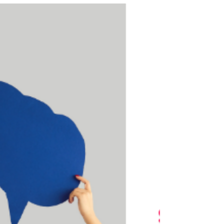
Eşler Arası İletişim, Empati Sorunları, Çocuklarla
İlgili Sürtüşme ve Fikir Ayrılığı gibi konular çiftleri
problem yaşamaya itmekte ve bu pr