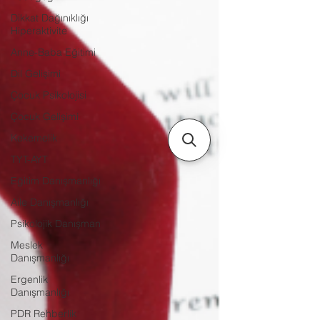
Dikkat Dağınıklığı
Hiperaktivite
Anne-Baba Eğitimi
Dil Gelişimi
Çocuk Psikolojisi
Çocuk Gelişimi
Kekemelik
TYT-AYT
Eğitim Danışmanlığı
Aile Danışmanlığı
Psikolojik Danışman
Meslek
Danışmanlığı
Ergenlik
Danışmanlığı
PDR Rehberlik