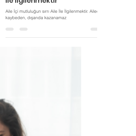
Okan Bal
23 Nis 2024
2 dakikada okunur
Aile İçi mutluluğun sırrı Aile
İle İlgilenmektir
Aile İçi mutluluğun sırrı Aile İle İlgilenmektir. Ailede
kaybeden, dışarıda kazanamaz