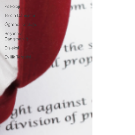
Psikoloji
Tercih Danışmanı
Öğrenci Koçluğu
Boşanma
Danışmanlığı
Disleksi
Evlilik Terapisi