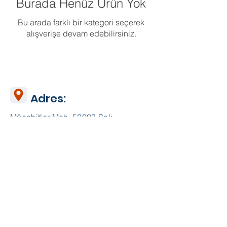
Burada Henüz Ürün Yok
Bu arada farklı bir kategori seçerek
alışverişe devam edebilirsiniz.
Adres:
Mücahitler Mah. 52083 Sok.
No:42 Yasem İş Merkezi
Kat:7 Ofis:702
Şehitkamil / Gaziantep
Telefon:
0 534 363 98 96