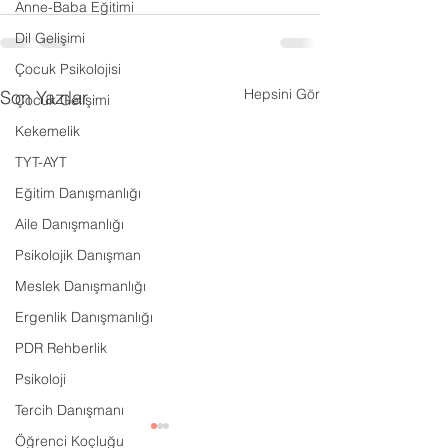
Anne-Baba Eğitimi
Dil Gelişimi
Çocuk Psikolojisi
Hepsini Gör
Son Yazılar
Çocuk Gelişimi
Kekemelik
TYT-AYT
Eğitim Danışmanlığı
Aile Danışmanlığı
Psikolojik Danışman
Meslek Danışmanlığı
Ergenlik Danışmanlığı
PDR Rehberlik
Psikoloji
Tercih Danışmanı
Öğrenci Koçluğu