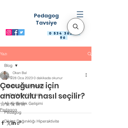
Pedagog
Tavsiye
0 534 363 98
96
Yazı
Blog
Okan Bal
Blog
28 Oca 2023
0 dakikada okunur
Çocuğunuz için
Bebek Çocuk Gelişimi
anaokulu nasıl seçilir?
Hafta Hafta Hamilelik
Ay Ay Bebek Gelişimi
5 üzerinden NaN yıldız
Pedagog
Pedagog
Dikkat Dağınıklığı Hiperaktivite