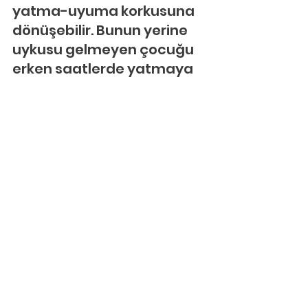
yatma-uyuma korkusuna 
dönüşebilir. Bunun yerine 
uykusu gelmeyen çocuğu 
erken saatlerde yatmaya 
zorlamamak, uyumadan 
önce yanında oturarak 
masal okumak ve ya o gün 
olanları konuşmak, yattığı 
odanın ışığını ve kapısını 
açık bırakmak, sevdiği bir 
oyuncağı ile uyumasına 
izin vermek, eğer yatağı 
dışında uyumak istiyorsa 
uyuduktan sonra yatağa 
koymak daha uygundur. 
Gece korkuları nedeniyle 