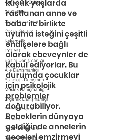
küçük yaşlarda 
Anne-Baba Eğitimi
rastlanan anne ve 
Dil Gelişimi
baba ile birlikte 
Çocuk Psikolojisi
Çocuk Gelişimi
uyuma isteğini çeşitli 
Kekemelik
endişelere bağlı 
TYT-AYT
olarak ebeveynler de 
Eğitim Danışmanlığı
kabul ediyorlar. Bu 
Aile Danışmanlığı
durumda çocuklar 
Psikolojik Danışman
için psikolojik 
Meslek Danışmanlığı
problemler 
Ergenlik Danışmanlığı
doğurabiliyor.
PDR Rehberlik
Bebeklerin dünyaya 
Psikoloji
geldiğinde annelerin 
Tercih Danışmanı
geceleri emzirmeyi 
Öğrenci Koçluğu