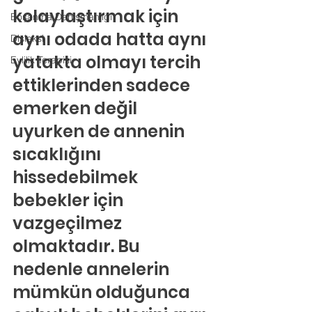
kolaylaştırmak için 
Boşanma Danışmanlığı
aynı odada hatta aynı 
Disleksi
yatakta olmayı tercih 
Evlilik Terapisi
ettiklerinden sadece 
emerken değil 
uyurken de annenin 
sıcaklığını 
hissedebilmek 
bebekler için 
vazgeçilmez 
olmaktadır. Bu 
nedenle annelerin 
mümkün olduğunca 