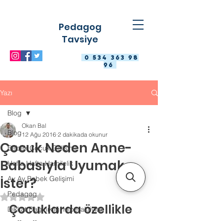
Pedagog
Tavsiye
0 534 363 98
96
Yazı
Blog
Okan Bal
Blog
12 Ağu 2016
2 dakikada okunur
Çocuk Neden Anne-
Bebek Çocuk Gelişimi
Babasıyla Uyumak
Hafta Hafta Hamilelik
Ay Ay Bebek Gelişimi
İster?
Pedagog
5 üzerinden NaN yıldız
Çocuklarda özellikle 
Dikkat Dağınıklığı Hiperaktivite