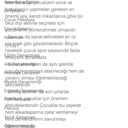
Anne-Baba Eğitimi
istemez artan çocukların anne ve 
babalarının yapmaları gereken en 
Dil Gelişimi
önemli şey; kendi imkanlarına göre bir 
Çocuk Psikolojisi
okul dışı aktivite seçmesi için 
Çocuk Gelişimi
çocuklarını yönlendirmek olmalıdır. 
- Spor ya da sanat aktiviteleri en iyi 
Kekemelik
seçenek gibi gözükmektedir. Birçok 
TYT-AYT
hareketli çocuk spor sayesinde fazla 
Eğitim Danışmanlığı
enerjisini atmaktadır. 
- Sanat aktiviteleri de aynı şekilde 
Aile Danışmanlığı
çocuğun enerjisini atabileceği hem de 
Psikolojik Danışman
yaratıcı olmayı öğrenebileceği 
Meslek Danışmanlığı
aktivitelerdir. 
Ergenlik Danışmanlığı
- Dövüş sporları da son yıllarda 
hareketli çocuklar için önerilen 
PDR Rehberlik
aktivitelerdendir. Çocuklar bu sayede 
Psikoloji
hem arkadaşlarına zarar vermemeyi 
Tercih Danışmanı
hem de kendilerini savunmayı 
öğrenmektedir. 
Öğrenci Koçluğu