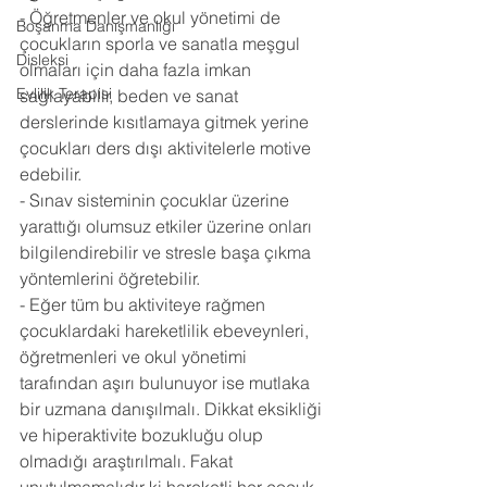
- Öğretmenler ve okul yönetimi de 
Boşanma Danışmanlığı
çocukların sporla ve sanatla meşgul 
Disleksi
olmaları için daha fazla imkan 
Evlilik Terapisi
sağlayabilir, beden ve sanat 
derslerinde kısıtlamaya gitmek yerine 
çocukları ders dışı aktivitelerle motive 
edebilir. 
- Sınav sisteminin çocuklar üzerine 
yarattığı olumsuz etkiler üzerine onları 
bilgilendirebilir ve stresle başa çıkma 
yöntemlerini öğretebilir. 
- Eğer tüm bu aktiviteye rağmen 
çocuklardaki hareketlilik ebeveynleri, 
öğretmenleri ve okul yönetimi 
tarafından aşırı bulunuyor ise mutlaka 
bir uzmana danışılmalı. Dikkat eksikliği 
ve hiperaktivite bozukluğu olup 
olmadığı araştırılmalı. Fakat 