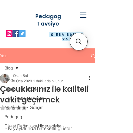
Pedagog
Tavsiye
0 534 363 98
96
Yazı
Blog
Okan Bal
Blog
8 Oca 2023
1 dakikada okunur
Çocuklarınız ile kaliteli
Bebek Çocuk Gelişimi
vakit geçirmek
Hafta Hafta Hamilelik
Ay Ay Bebek Gelişimi
5 üzerinden NaN yıldız
Pedagog
Dikkat Dağınıklığı Hiperaktivite
- Kış aylarında hareketliliği ister 