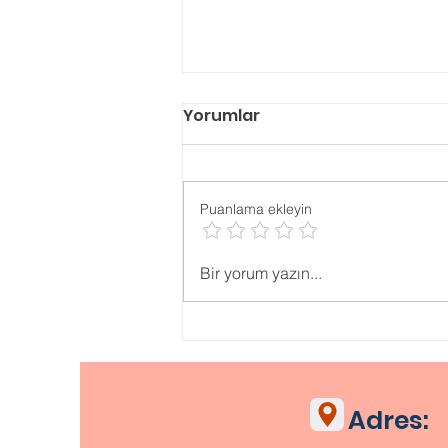
Yorumlar
Puanlama ekleyin
Psikolojik ONLİNE TESTLER
Bir yorum yazın...
Adres: