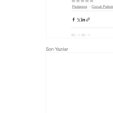
5 üzerinden NaN yı
Pedagog
Çocuk Psikolo
Ergenlik Danışmanlığı
PDR Re
Disleksi
Evlilik Terapisi
Son Yazılar