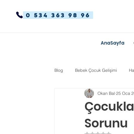
0 534 363 98 96
AnaSayfa
Blog
Bebek Çocuk Gelişimi
Ha
Okan Bal
25 Oca 
Dikkat Dağınıklığı Hiperaktivite
Çocukl
Sorunu
Kekemelik
TYT-AYT
Eğit