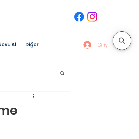
evu Al
Diğer
Giriş
uk Gelişimi
eme
Meslek Danışmanlığı