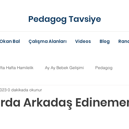
Pedagog Tavsiye
Okan Bal
Çalışma Alanları
Videos
Blog
Rand
fta Hafta Hamilelik
Ay Ay Bebek Gelişimi
Pedagog
2023
0 dakikada okunur
Anne-Baba Eğitimi
Dil Gelişimi
Çocuk Psikolojisi
Çoc
arda Arkadaş Edinem
im Danışmanlığı
Aile Danışmanlığı
Psikolojik Danışman