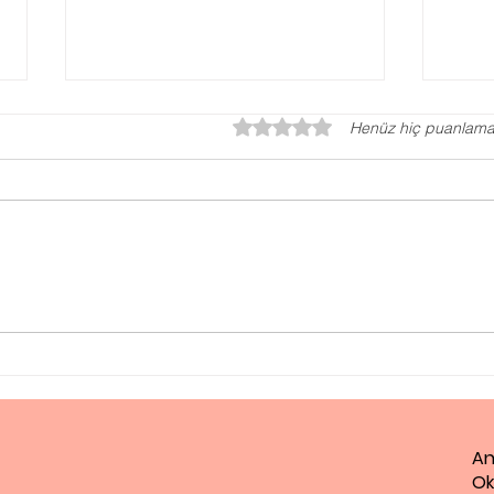
5 üzerinden 0 yıldız
Henüz hiç puanlama
Otizm Testi, Otizm
Ped
Değerlendirme Testi
Ne 
An
Ok