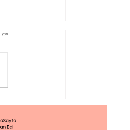
 yok
agog Danışmanlığı
Zaman Almalısınız?
aSayfa
an Bal